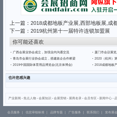
上一篇：
2018成都地板产业展,西部地板展,成
下一篇：
2019杭州第十一届特许连锁加盟展
你可能还喜欢
广西会展业协会成立，加强业内沟通交流
厦门市会议展览
青岛市会展行业协会成立，搭建政企合作桥梁
2020（杭州
2019中国国际体育用品博览会(北京体博会)
2018成都地板
也许您感兴趣
产业新闻
-
焦点人物
-
会展知识
-
会展营销
-
展商名录
-
会员专区
-
新闻中心
-
会员服务
|
信息审核标准
|
品牌专题
|
广告服务
|
联系我们
|
发布展