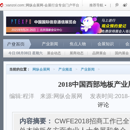
::vanzol.com::网纵会展网-会展行业专业门户平台
推荐导航
|
产业新闻
焦点人物
会展知识
会
今日:08月08日 星期六
展会动态
|
展商动态
|
品牌展会
|
国内展会
当前的位置：
网纵会展网
>
产业频道
>
产业新闻
>
2018中国西部地板产
编辑:程洋
来源:网纵会展网
发表时间:2018-0
评论
内容摘要：
CWFE2018招商工作已