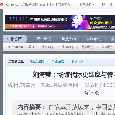
::vanzol.com::网纵会展网-会展行业专业门户平台
推荐导航
|
产业新闻
焦点人物
会展知识
会
今日:08月09日 星期日
展会动态
|
展商动态
|
品牌展会
|
国内展会
当前的位置：
网纵会展网
>
产业频道
>
焦点人物
>
刘海莹：场馆代际更迭应与管
编辑:刘雪云
来源:网纵会展网
发表时间:2017
有评论
内容摘要：
自改革开放以来，中国会