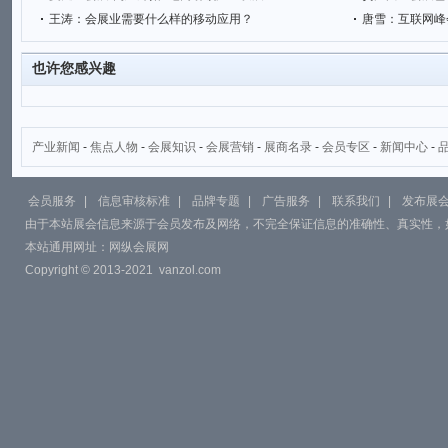
王涛：会展业需要什么样的移动应用？
唐雪：互联网峰
也许您感兴趣
产业新闻
-
焦点人物
-
会展知识
-
会展营销
-
展商名录
-
会员专区
-
新闻中心
-
会员服务
|
信息审核标准
|
品牌专题
|
广告服务
|
联系我们
|
发布展
由于本站展会信息来源于会员发布及网络，不完全保证信息的准确性、真实性，
本站通用网址：
网纵会展网
Copyright © 2013-2021
vanzol.com