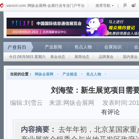
::vanzol.com::网纵会展网-会展行业专业门户平台
推荐导航
|
产业新闻
焦点人物
会展知识
会
今日:08月08日 星期六
展会动态
|
展商动态
|
品牌展会
|
国内展会
当前的位置：
网纵会展网
>
产业频道
>
焦点人物
>
刘海莹：新生展览项目需
编辑:刘雪云
来源:网纵会展网
发表时间:2017
有评论
内容摘要：
去年年初，北京某国家重