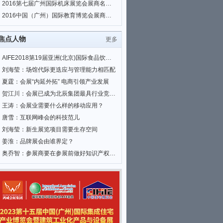
2016第七届广州国际机床展览会展商名单|会刊名录
2016中国（广州）国际教育博览会展商名单|会刊名录
焦点人物
更多
AIFE2018第19届亚洲(北京)国际食品饮料暨进口食品博览会
刘海莹：场馆代际更迭应与管理能力相匹配
夏霆：会展“内延外拓” 电商引领产业发展
贺江川：会展已成为北辰集团最具行业竞争力和全国影响力的优势业务
王涛：会展业需要什么样的移动应用？
唐雪：互联网峰会的科技范儿
刘海莹：新生展览项目需要生存空间
姜淮：品牌展会由谁界定？
奥乔智：参展商要在参展前做好知识产权相关工作