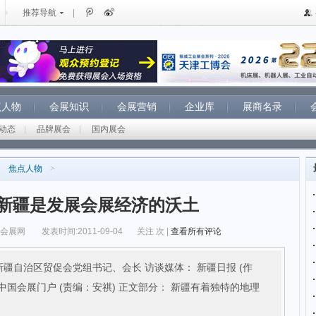
推荐导航
|
点人物
会展知识
会展营销
企业库
展商名录
动态
|
品牌展会
|
国内展会
>
焦点人物
>
新疆是发展会展经济的沃土
纵会展网
发表时间:2011-09-04
关注
次 |
查看所有评论
疆自治区贸促会党组书记、会长 访谈媒体： 新疆日报 (作
中国会展门户 (责编：安祺) 正文部分： 新疆有着独特的地理