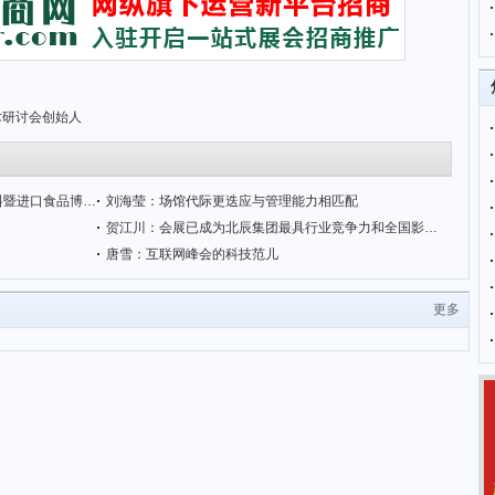
术研讨会创始人
AIFE2018第19届亚洲(北京)国际食品饮料暨进口食品博览会
刘海莹：场馆代际更迭应与管理能力相匹配
贺江川：会展已成为北辰集团最具行业竞争力和全国影响力的优势业务
唐雪：互联网峰会的科技范儿
更多