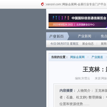
::vanzol.com::网纵会展网-会展行业专业门户平台
产业新闻
焦
今日:08月07日 星期五
展会动态
|
展商
当前的位置：
网纵会展网
>
产业频道
王克林：
编辑:刘雪云
来源:网
内容摘要：
人物简介： 王克林新
者：石鑫、杜文静) 整理摘编： 
位置和资源优势……