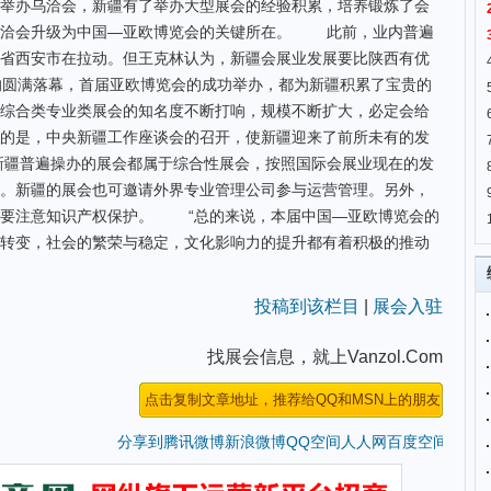
举办乌洽会，新疆有了举办大型展会的经验积累，培养锻炼了会
乌洽会升级为中国—亚欧博览会的关键所在。 此前，业内普遍
省西安市在拉动。但王克林认为，新疆会展业发展要比陕西有优
的圆满落幕，首届亚欧博览会的成功举办，都为新疆积累了宝贵的
综合类专业类展会的知名度不断打响，规模不断扩大，必定会给
的是，中央新疆工作座谈会的召开，使新疆迎来了前所未有的发
疆普遍操办的展会都属于综合性展会，按照国际会展业现在的发
。新疆的展会也可邀请外界专业管理公司参与运营管理。另外，
需要注意知识产权保护。 “总的来说，本届中国—亚欧博览会的
转变，社会的繁荣与稳定，文化影响力的提升都有着积极的推动
投稿到该栏目
|
展会入驻
找展会信息，就上Vanzol.Com
分享到
腾讯微博
新浪微博
QQ空间
人人网
百度空间