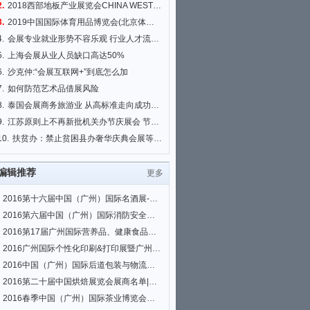
2.
2018西部地板产业展览会CHINA WEST FLOOR EXPO 2018
3.
2019中国国际体育用品博览会(北京体博会)
4.
会展专业就业形势不容乐观 行业人才流失严重
5.
上海会展从业人员缺口高达50%
6.
沙克仲:“会展互联网+”到底怎么加
7.
如何防范艺术品借展风险
8.
泰国会展商务旅游业 从高标准走向成功新高度
9.
江苏原则上不再新批机关办节庆展会 节省财力
10.
扶贫办：禁止贫困县办奢华庆典会展等活动 搞形象工程
编辑推荐
更多
2016第十六届中国（广州）国际名酒展-春季展展商名单|会刊名录
2016第六届中国（广州）国际消防安全展览会、2016首届中国（广州）国际安全与
2016第17届广州国际营养品、健康食品及有机产品展览会展商名单|会刊名录
2016广州国际个性化印刷&打印展暨广州平板打印、3D打印及热转印展览会展商名
2016中国（广州）国际后道包装与物流技术展、2016中国（广州）国际生鲜配送及
2016第二十届中国烘焙展览会展商名单|会刊名录
2016春季中国（广州）国际茶业博览会展商名单|会刊名录