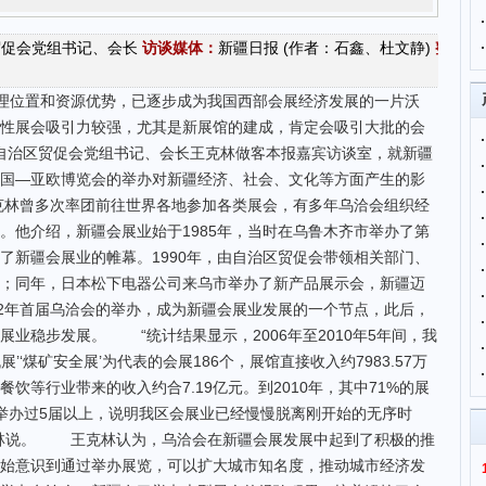
贸促会党组书记、会长
访谈媒体：
新疆日报 (作者：石鑫、杜文静)
整理
位置和资源优势，已逐步成为我国西部会展经济发展的一片沃
性展会吸引力较强，尤其是新展馆的建成，肯定会吸引大批的会
，自治区贸促会党组书记、会长王克林做客本报嘉宾访谈室，就新疆
国—亚欧博览会的举办对新疆经济、社会、文化等方面产生的影
林曾多次率团前往世界各地参加各类展会，有多年乌洽会组织经
。他介绍，新疆会展业始于1985年，当时在乌鲁木齐市举办了第
了新疆会展业的帷幕。1990年，由自治区贸促会带领相关部门、
；同年，日本松下电器公司来乌市举办了新产品展示会，新疆迈
92年首届乌洽会的举办，成为新疆会展业发展的一个节点，此后，
业稳步发展。 “统计结果显示，2006年至2010年5年间，我
机展’‘煤矿安全展’为代表的会展186个，展馆直接收入约7983.57万
饮等行业带来的收入约合7.19亿元。到2010年，其中71%的展
已举办过5届以上，说明我区会展业已经慢慢脱离刚开始的无序时
克林说。 王克林认为，乌洽会在新疆会展发展中起到了积极的推
始意识到通过举办展览，可以扩大城市知名度，推动城市经济发