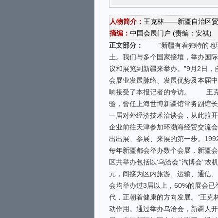
人物简介：
王克林——新疆自治区
摘编：
中国会展门户 (责编：安祺)
正文部分：
“新疆有着独特的地理
土。我们与多个国家接壤，举办国际
议和展览到新疆来举办。”9月2日
会展业发展脉络、发展优势及本届中
响接受了本报记者的专访。 王克
验，曾任上海世博新疆馆常务副馆长
一届对外经济技术洽谈会，从此拉开
企业前往天津参加环渤海经贸交流会
出出展、参展、来展的第一步。19
每年新疆都会举办数个会展，新疆会展
区共举办包括以‘乌洽会’‘汽博会’‘农
元，间接为区内旅游、运输、通信、餐
会均举办过3届以上，60%的展会
代，正朝着健康的方向发展。”王
动作用。通过举办乌洽会，新疆人开