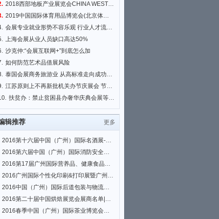
2.
2018西部地板产业展览会CHINA WEST FLOOR EXPO 2018
3.
2019中国国际体育用品博览会(北京体博会)
4.
会展专业就业形势不容乐观 行业人才流失严重
5.
上海会展从业人员缺口高达50%
6.
沙克仲:“会展互联网+”到底怎么加
7.
如何防范艺术品借展风险
8.
泰国会展商务旅游业 从高标准走向成功新高度
9.
江苏原则上不再新批机关办节庆展会 节省财力
10.
扶贫办：禁止贫困县办奢华庆典会展等活动 搞形象工程
编辑推荐
更多
2016第十六届中国（广州）国际名酒展-春季展展商名单|会刊名录
2016第六届中国（广州）国际消防安全展览会、2016首届中国（广州）国际安全与
2016第17届广州国际营养品、健康食品及有机产品展览会展商名单|会刊名录
2016广州国际个性化印刷&打印展暨广州平板打印、3D打印及热转印展览会展商名
2016中国（广州）国际后道包装与物流技术展、2016中国（广州）国际生鲜配送及
2016第二十届中国烘焙展览会展商名单|会刊名录
2016春季中国（广州）国际茶业博览会展商名单|会刊名录