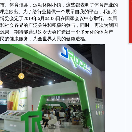
市、体育强县，运动休闲小镇，这些都表明了体育产业的
也呼之欲出。为了给行业提供一个展示自我的平台，我们将
博览会定于
201
9
年
6
月
04
-
06
日在
国家会议
中心举行。本届
和社会各界的广泛关注和积极的参与，同时，再次为我国
源泉。期待能通过这次大会打造出一个多元化的体育产
民的健康服务，为全世界人民的健康造福。