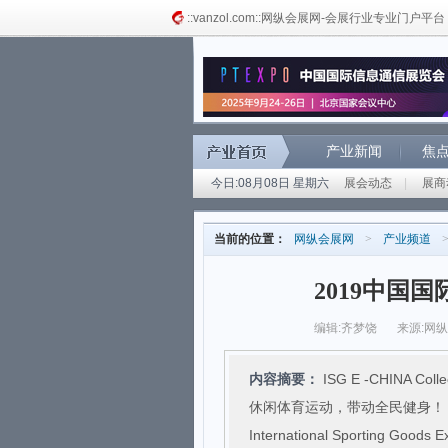
::vanzol.com::网纵会展网-会展行业专业门户平台
产业新闻
焦
今日:08月08日 星期六
展会动态
|
展商
当前的位置：
网纵会展网
>
产业频道
2019中国
编辑:齐梦饶
来源:网
内容摘要：
ISG E -CHINA Collect
休闲体育运动，带动全民健身！ ISG
International Sporting Goo