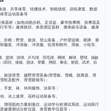
ts
旅游、共享体育、转播技术、智能场馆、训练康复、数据
体育运动装备等
健身器材（如电动跑步机、
足浴盆
、豪华按摩椅、按摩器及
行车等）健身路径、体质测定器材、康体娱乐设备、健身
、折椅；野营、旅游、登山装备，户外望远镜、棋牌、垂
和服装、冲浪板、冲浪服、轮滑和附件、滑板、小轮车、
球、篮球、排球、乒乓球、羽毛球、网球、棒球、壁球、保龄
动（田径、体操、游泳、举重、摔跤、拳击、射箭、武术、自
、旅游滑雪、越野滑雪装备
(
滑雪板、雪橇、脱离器、滑
雪鞋及配件、滑雪眼镜等
)
；
、手套、袜、休闲服饰、泳装等；
动、冰上速滑、花样运动装备等。
、增强肌肉力量刺激仪、运动学分析测试系统、运动医疗
质健康测试分析仪器、体育教学仪器等；