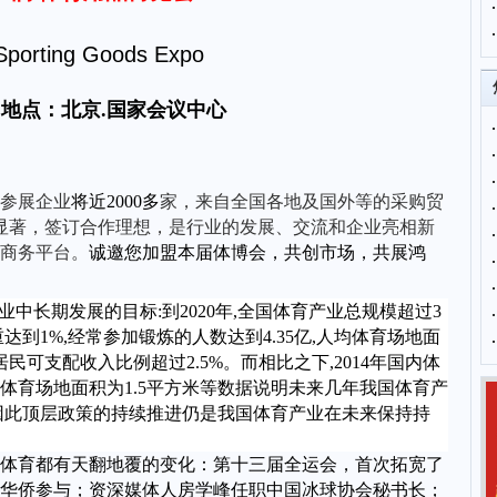
 Sporting Goods Expo
地点：
北京
.
国家会议中心
参展企业
将近
2
000
多
家，来自全国各地及国外等的采购贸
显著，签订合作理想
，
是行业的发展、交流和企业亮相新
商务平台。
诚邀您加盟本届
体博会
，共创市场，共展鸿
业中长期发展的目标:到2020年,全国体育产业总规模超过3
达到1%,经常参加锻炼的人数达到4.35亿,人均体育场地面
居民可支配收入比例超过2.5%。而相比之下,2014年国内体
人均体育场地面积为1.5平方米等数据说明未来几年我国体育产
因此顶层政策的持续推进仍是我国体育产业在未来保持持
群众体育都有天翻地覆的变化：第十三届全运会，首次拓宽了
华侨参与；资深媒体人房学峰任职中国冰球协会秘书长；