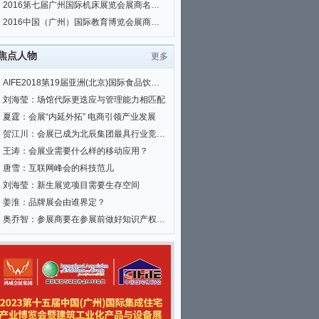
2016第七届广州国际机床展览会展商名单|会刊名录
2016中国（广州）国际教育博览会展商名单|会刊名录
焦点人物
更多
AIFE2018第19届亚洲(北京)国际食品饮料暨进口食品博览会
刘海莹：场馆代际更迭应与管理能力相匹配
夏霆：会展“内延外拓” 电商引领产业发展
贺江川：会展已成为北辰集团最具行业竞争力和全国影响力的优势业务
王涛：会展业需要什么样的移动应用？
唐雪：互联网峰会的科技范儿
刘海莹：新生展览项目需要生存空间
姜淮：品牌展会由谁界定？
奥乔智：参展商要在参展前做好知识产权相关工作