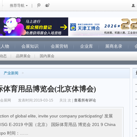
推荐导航
|
点人物
会展知识
会展营销
企业库
展商名录
动态
|
品牌展会
|
国内展会
>
产业新闻
>
国际体育用品博览会(北京体博会)
纵会展网
发表时间:2019-03-15
关注
次 |
查看所有评论
ion of global elite, invite your company participating! 发展
 E-2019 中国（北京） 国际体育用品 博览会 201 9 China
ds Expo 时间：……