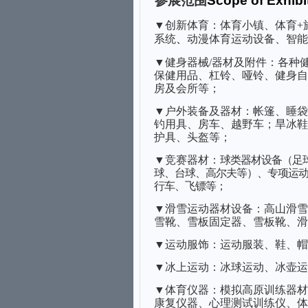
参展范围
Scope of Exhibi
▼
创新体育：体育小镇、体育
+
系统
、
动漫体育运动设备、智能
▼
健身器械
/
器材及附件
：
各
种
保健用品、杠铃、哑铃、健身自
房及会所等；
▼
户外装备及器材：
帐篷、睡袋
钓用具、房车、越野车；旱冰鞋
护具、头盔
等；
▼
竞赛器材
：
球类器材设备（足
球、台球、高尔夫等）、专项运
行车、飞镖
等；
▼
滑雪运动器材设备：
高山滑雪
雪靴、雪板固定器、雪板靴、滑
▼
运动
服饰
：
运动服装、鞋、帽
▼
冰上运动：
冰球运动、冰壶运
▼
体育仪器
：
模拟高原训练器材
康复仪器、心理测试训练仪、体