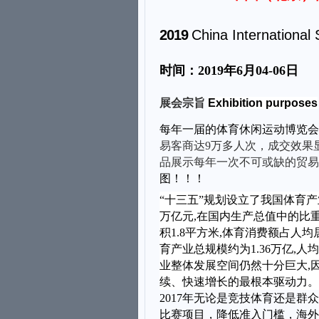
201
9
China International
时间：
201
9
年
6
月
04
-
06
日
展会宗旨
Exhibition purposes
每年一届的体育休闲运动博览
会
易客商达
9
万多人
次
，成交效果
品展示每年一次不可或缺的贸易
图！！！
“十三五”规划设立了我国体育产
万亿元,在国内生产总值中的比重
积1.8平方米,体育消费额占人均
育产业总规模约为1.36万亿,
业整体发展空间仍然十分巨大,
续、快速增长的最根本驱动力。
2017年无论是竞技体育还是
比赛项目，降低准入门槛，海外