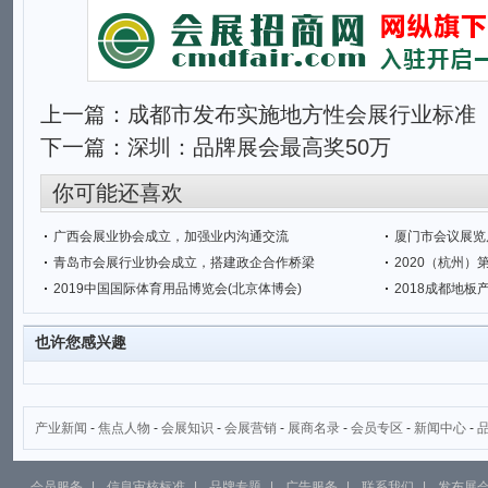
上一篇：
成都市发布实施地方性会展行业标准
下一篇：
深圳：品牌展会最高奖50万
你可能还喜欢
广西会展业协会成立，加强业内沟通交流
厦门市会议展览
青岛市会展行业协会成立，搭建政企合作桥梁
2020（杭州
2019中国国际体育用品博览会(北京体博会)
2018成都地板
也许您感兴趣
产业新闻
-
焦点人物
-
会展知识
-
会展营销
-
展商名录
-
会员专区
-
新闻中心
-
会员服务
|
信息审核标准
|
品牌专题
|
广告服务
|
联系我们
|
发布展