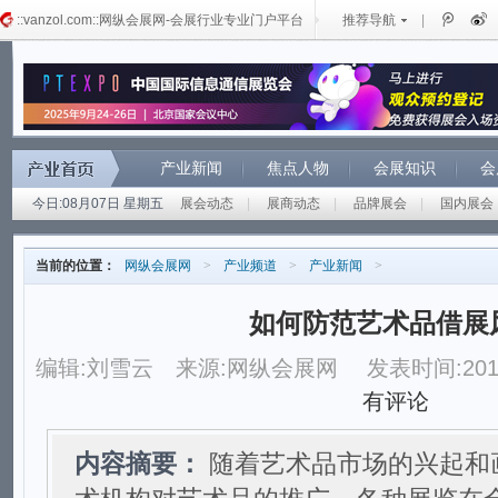
::vanzol.com::网纵会展网-会展行业专业门户平台
推荐导航
|
产业新闻
焦点人物
会展知识
会
今日:08月07日 星期五
展会动态
|
展商动态
|
品牌展会
|
国内展会
当前的位置：
网纵会展网
>
产业频道
>
产业新闻
>
如何防范艺术品借展
编辑:刘雪云
来源:网纵会展网
发表时间:2015
有评论
内容摘要：
随着艺术品市场的兴起和