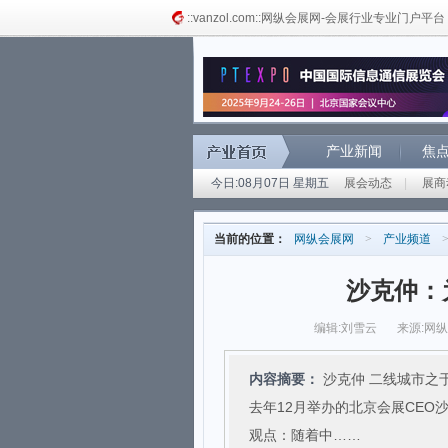
::vanzol.com::网纵会展网-会展行业专业门户平台
产业新闻
焦
今日:08月07日 星期五
展会动态
|
展商
当前的位置：
网纵会展网
>
产业频道
沙克仲：
编辑:刘雪云
来源:网
内容摘要：
沙克仲 二线城市之
去年12月举办的北京会展CE
观点：随着中……