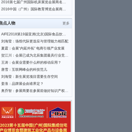
2016第七届广州国际机床展览会展商名单|会刊名录
2016中国（广州）国际教育博览会展商名单|会刊名录
焦点人物
更多
AIFE2018第19届亚洲(北京)国际食品饮料暨进口食品博览会
刘海莹：场馆代际更迭应与管理能力相匹配
夏霆：会展“内延外拓” 电商引领产业发展
贺江川：会展已成为北辰集团最具行业竞争力和全国影响力的优势业务
王涛：会展业需要什么样的移动应用？
唐雪：互联网峰会的科技范儿
刘海莹：新生展览项目需要生存空间
姜淮：品牌展会由谁界定？
奥乔智：参展商要在参展前做好知识产权相关工作