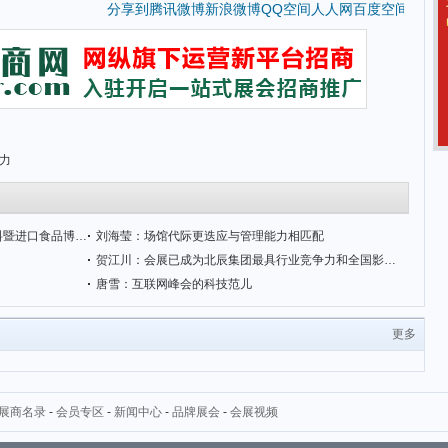
分享到
腾讯微博
新浪微博
QQ空间
人人网
百度空间
力
AIFE2018第19届亚洲(北京)国际食品饮料暨进口食品博览会
刘海莹：场馆代际更迭应与管理能力相匹配
贺江川：会展已成为北辰集团最具行业竞争力和全国影响力的优势业务
唐雪：互联网峰会的科技范儿
更多
展商名录
-
会员专区
-
新闻中心
-
品牌展会
-
会展视频