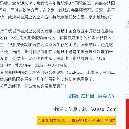
迅猛。拿交通来说，像武汉今年将新增3个国际航班，南航在沈阳
耳闻。同时在软件方面，在个别一线城市办展环境不进反退、趋于
势、政府对会展业的全方位扶持等政策优势凸显，极大地增加了
二线城市会展业发展的因素，就是中国会展业本身还处在群雄
场化的、经过良性竞争脱颖而出的、有着良好服务的和客户粘性的品
京，很多展会就将面临无法继续生存的困境。归根结底，还是这
不强。当然，我们有理由相信，这只不过是中国会展业发展的一
发展，会展业一定会优胜劣汰，涌现出一批品牌展会。到那
美国一样，逐渐消失，渐渐不被人们提起。
召开的中国会展经济国际合作论坛（CEFCO）上表示，中国二
敏感的跨国会展企业几年前看到的，相信你也看到了。
司总经理、青岛海名会展集团顾问）
投稿到该栏目
|
展会入驻
找展会信息，就上Vanzol.Com