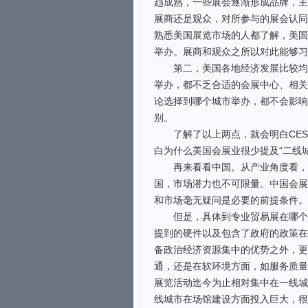
趋成熟，一些展会逐渐形成品牌，主
展商还是观众，对所参与的展会认同
熟悉美国展览市场的人都了解，美国
举办。展商和观众之所以对此能够习
第二，美国各地经济发展比较均衡
举办，都不乏合适的会展中心、相关
论选择到哪个城市举办，都不会影响
别。
了解了以上两点，就会明白CES
白为什么美国会展业很少提及“二线
再来看看中国。从产业角度看，作为
国，市场潜力也不可限量。中国会展
和市场毫无疑问是必要的前提条件。
但是，具体到专业贸易展在哪个城
提到的硬件以及包含了政府的政策在
备政治经济资源集中的优势之外，更
通，还是在软环境方面，如服务质量
展览活动迄今为止相对集中在一线城
线城市在场馆建设方面投入巨大，很