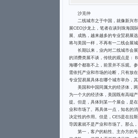
沙克仲
二线城市之于中国，就像新兴市场
展CEO沙龙上，笔者在谈到珠海国
展、成熟，越来越多的专业贸易展选
将与美国一样，不再有一二线会展城
长期以来，业内对二线城市会展场
的消费类展不谈，传统的观点是： 
海哪个都靠不上，前景并不乐观。参
需依托产业和市场的论断，只有放在
专业贸易展具体在哪个城市举办，其
美国和中国同属大的经济体，两者
为一个大的经济体，美国既有高端产
提。但是，具体到某一个展会，是在
业和市场了。再具体一点，知名的消
决定性的作用。但是，CES是在拉
导因素就不是产业和市场了。那么，
第一，客户的粘性、主办方的号召