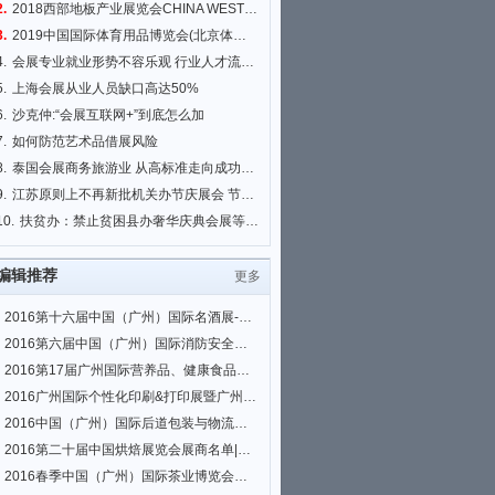
2.
2018西部地板产业展览会CHINA WEST FLOOR EXPO 2018
3.
2019中国国际体育用品博览会(北京体博会)
4.
会展专业就业形势不容乐观 行业人才流失严重
5.
上海会展从业人员缺口高达50%
6.
沙克仲:“会展互联网+”到底怎么加
7.
如何防范艺术品借展风险
8.
泰国会展商务旅游业 从高标准走向成功新高度
9.
江苏原则上不再新批机关办节庆展会 节省财力
10.
扶贫办：禁止贫困县办奢华庆典会展等活动 搞形象工程
编辑推荐
更多
2016第十六届中国（广州）国际名酒展-春季展展商名单|会刊名录
2016第六届中国（广州）国际消防安全展览会、2016首届中国（广州）国际安全与
2016第17届广州国际营养品、健康食品及有机产品展览会展商名单|会刊名录
2016广州国际个性化印刷&打印展暨广州平板打印、3D打印及热转印展览会展商名
2016中国（广州）国际后道包装与物流技术展、2016中国（广州）国际生鲜配送及
2016第二十届中国烘焙展览会展商名单|会刊名录
2016春季中国（广州）国际茶业博览会展商名单|会刊名录