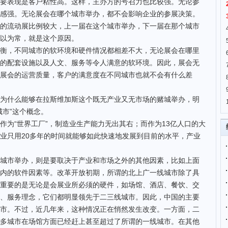
要表现是客户粘性高。这样，主办方的号召力也比较强。无论参
感强。无论展会在哪个城市举办，都不会影响企业的参展决策。
的流动展比例较大，上一届在这个城市举办，下一届在那个城市
以为常，就是这个原因。
，不同城市的软环境和硬件情况都相差不大，无论展会在哪里
的配套设施以及人文、服务等令人满意的软环境。因此，展会无
展会的运营质量，客户的满意度在不同城市也就不会有什么差
为什么能够在拉斯维加斯这个既无产业又无市场的赌城举办，明
城市”这个概念。
“世界工厂”，制造业生产能力无出其右；而作为13亿人口的大
业只用20多年的时间就能够如此快速地发展到目前的水平，产业
市举办，则是要取决于产业和市场之外的其他因素，比如上面
内的软件因素等。改革开放初期，所谓的北上广一线城市除了具
重要的是无论是会展业所必须的硬件，如场馆、酒店、餐饮、交
、服务理念，它们都明显领先于二三线城市。因此，中国的主要
市。不过，近几年来，这种情况正在悄然发生改变。一方面，二
多城市在场馆方面已经赶上甚至超过了所谓的一线城市。在其他