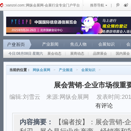
::vanzol.com::网纵会展网-会展行业专业门户平台
推荐导航
|
产业新闻
焦点人物
会展知识
会
今日:08月08日 星期六
展会动态
|
展商动态
|
品牌展会
|
国内展会
当前的位置：
网纵会展网
>
产业频道
>
会展知识
>
展会营销-企业市场很重
编辑:刘雪云
来源:网纵会展网
发表时间:2012
有评论
内容摘要：
【编者按】：展会营销-