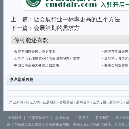
上一篇：
让会展行业中标率更高的五个方法
下一篇：
会展策划的需求方
你可能还喜欢
会展界期待会展大赛更专业
国内首本展会志
上半年《全球展览业晴雨表调查报告》发布
奥地利：各类艺
中国会展业由大变强步伐加快
海南会展业转型
也许您感兴趣
产业新闻
-
焦点人物
-
会展知识
-
会展营销
-
展商名录
-
会员专区
-
新闻中心
-
会员服务
|
信息审核标准
|
品牌专题
|
广告服务
|
联系我们
|
发布展
由于本站展会信息来源于会员发布及网络，不完全保证信息的准确性、真实性，