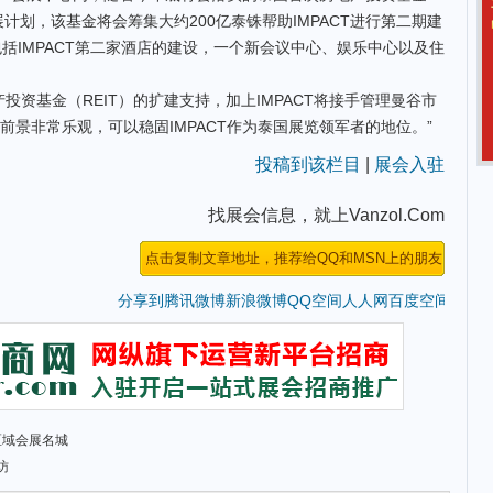
展计划，该基金将会筹集大约200亿泰铢帮助IMPACT进行第二期建
括IMPACT第二家酒店的建设，一个新会议中心、娱乐中心以及住
资基金（REIT）的扩建支持，加上IMPACT将接手管理曼谷市
景非常乐观，可以稳固IMPACT作为泰国展览领军者的地位。”
投稿到该栏目
|
展会入驻
找展会信息，就上Vanzol.Com
分享到
腾讯微博
新浪微博
QQ空间
人人网
百度空间
区域会展名城
访