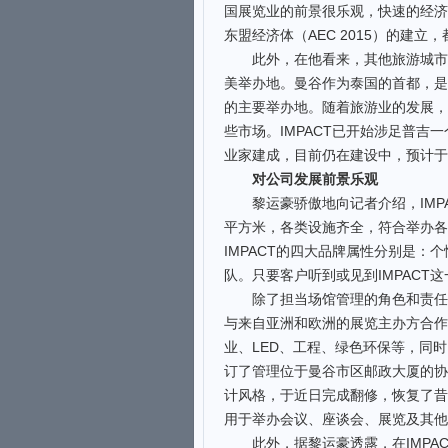
国展览业的前景很乐观，快速的经济
东盟经济体（AEC 2015）的建
此外，在他看来，其他旅游城市，
美举办地。曼谷作为泰国的首都，是
的主要举办地。随着旅游业的发展，
些市场。IMPACT已开始涉足普
业家建成，目前仍在建设中，预计于2
对公司发展前景乐观
黎运豪骄傲地向记者介绍，IMPA
平方米，各类设施齐全，符合举办各
IMPACT的四大品牌属性分别是
队。只要客户听到或见到IMPACT
除了担当场馆管理的角色和责任之外
与来自亚洲和欧洲的展览主办方合作
业、LED、工程、绿色环保等，同时，
订了管理位于曼谷市区邮政大厦的协
计风格，于近日完成翻修，恢复了昔
用于举办会议、座谈会、展览及其他
此外，据黎运豪透露，在IMPAC