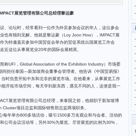
IMPACT展览管理有限公司总经理黎运豪
、论坛时，经常看到一位作为外宾参加会议的华人，这位参会
有独到见解。他就是黎运豪（Loy Joon How），IMPACT展
作为特邀嘉宾参加中国贸促会举办的贸促系统出国展览工作会
走近这位从事展览业20年的国际会展精英。
al Association of the Exhibition Industry）市场委
2年期间担任泰国—新加坡商会董事会管理者。他告诉《中国贸易报》
业，当时负责开拓中东和北非的展览市场。在他看来，从事展览工作
作能开拓市场空间，每天学到新东西，遇见不同的人，这便是我一
PACT展览管理有限公司总经理，来泰国之前，他就职于新加坡博
ition Cluster项目总监和国际销售部总监两项职务。
每年举办800多场活动，吸引1500多万名观众和与会者。活动的
和公司会议活动等，另外30%为展览。尽管展览的比例为30%，