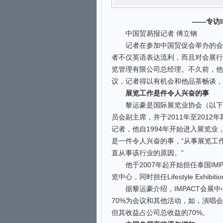
——专访
中国贸易报记者 傅立钢
记者在参加中国贸促会举办的会议
者不仅英语表达流利，而且对会展行业也
览管理有限公司总经理。不久前，他
议，记者得以有机会和他品茶畅谈，
展览工作是件令人兴奋的事
黎运豪是国际展览业协会（以下简称UFI，Glob
员会副主席，并于2011年至201
记者，他自1994年开始进入展览
是一件令人兴奋的事，“从事展览工
直从事该行业的原因。”
他于2007年起开始担任泰国IM
览中心，同时担任Lifestyle Exhib
据黎运豪介绍，IMPACT会展中心
70%为会议和其他活动，如，演唱会
但其收益占公司总收益的70%。