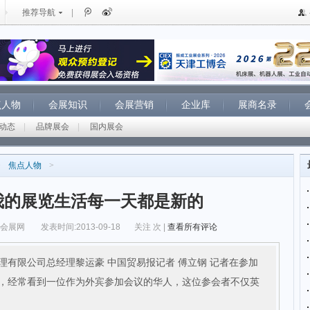
推荐导航
|
点人物
会展知识
会展营销
企业库
展商名录
动态
|
品牌展会
|
国内展会
>
焦点人物
>
我的展览生活每一天都是新的
纵会展网
发表时间:2013-09-18
关注
次 |
查看所有评论
管理有限公司总经理黎运豪 中国贸易报记者 傅立钢 记者在参加
，经常看到一位作为外宾参加会议的华人，这位参会者不仅英