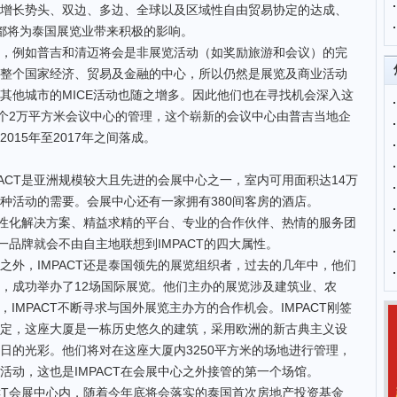
增长势头、双边、多边、全球以及区域性自由贸易协定的达成、
立，都将为泰国展览业带来积极的影响。
例如普吉和清迈将会是非展览活动（如奖励旅游和会议）的完
整个国家经济、贸易及金融的中心，所以仍然是展览及商业活动
其他城市的MICE活动也随之增多。因此他们也在寻找机会深入这
吉一个2万平方米会议中心的管理，这个崭新的会议中心由普吉当地企
015年至2017年之间落成。
CT是亚洲规模较大且先进的会展中心之一，室内可用面积达14万
种活动的需要。会展中心还有一家拥有380间客房的酒店。
：个性化解决方案、精益求精的平台、专业的合作伙伴、热情的服务团
这一品牌就会不由自主地联想到IMPACT的四大属性。
，IMPACT还是泰国领先的展览组织者，过去的几年中，他们
，成功举办了12场国际展览。他们主办的展览涉及建筑业、农
IMPACT不断寻求与国外展览主办方的合作机会。IMPACT刚签
定，这座大厦是一栋历史悠久的建筑，采用欧洲的新古典主义设
日的光彩。他们将对在这座大厦内3250平方米的场地进行管理，
活动，这也是IMPACT在会展中心之外接管的第一个场馆。
T会展中心内，随着今年底将会落实的泰国首次房地产投资基金