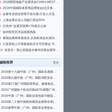
2.
2018西部地板产业展览会CHINA WEST FLOOR EXPO 2018
3.
2019中国国际体育用品博览会(北京体博会)
4.
会展专业就业形势不容乐观 行业人才流失严重
5.
上海会展从业人员缺口高达50%
6.
沙克仲:“会展互联网+”到底怎么加
7.
如何防范艺术品借展风险
8.
泰国会展商务旅游业 从高标准走向成功新高度
9.
江苏原则上不再新批机关办节庆展会 节省财力
10.
扶贫办：禁止贫困县办奢华庆典会展等活动 搞形象工程
编辑推荐
更多
2016第十六届中国（广州）国际名酒展-春季展展商名单|会刊名录
2016第六届中国（广州）国际消防安全展览会、2016首届中国（广州）国际安全与
2016第17届广州国际营养品、健康食品及有机产品展览会展商名单|会刊名录
2016广州国际个性化印刷&打印展暨广州平板打印、3D打印及热转印展览会展商名
2016中国（广州）国际后道包装与物流技术展、2016中国（广州）国际生鲜配送及
2016第二十届中国烘焙展览会展商名单|会刊名录
2016春季中国（广州）国际茶业博览会展商名单|会刊名录