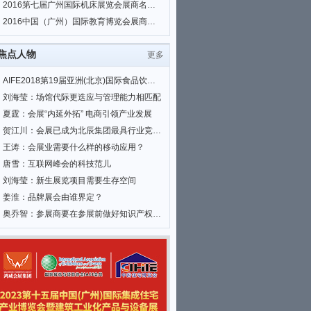
2016第七届广州国际机床展览会展商名单|会刊名录
2016中国（广州）国际教育博览会展商名单|会刊名录
焦点人物
更多
AIFE2018第19届亚洲(北京)国际食品饮料暨进口食品博览会
刘海莹：场馆代际更迭应与管理能力相匹配
夏霆：会展“内延外拓” 电商引领产业发展
贺江川：会展已成为北辰集团最具行业竞争力和全国影响力的优势业务
王涛：会展业需要什么样的移动应用？
唐雪：互联网峰会的科技范儿
刘海莹：新生展览项目需要生存空间
姜淮：品牌展会由谁界定？
奥乔智：参展商要在参展前做好知识产权相关工作