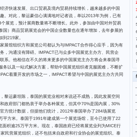
济快速发展、出口贸易及境内贸易持续增长，越来越多的中国
趣。对此，黎运豪信心满满地对记者说，单以2013年为例，已有
的3个展览，预计展商数量将不断增长。此外，参加由中国对外贸易
盟（泰国）商品贸易展览会的中国企业数量也在逐年增加，去年参展的
加到219家。
馆组织方和展览公司都认为与IMPACT合作得心应手，因为有
务，沟通没有障碍。IMPACT已与众多中国展览主办方、民营企
联系。他相信在不久的将来更多的中国展览主办方将会来泰国寻
系列服务以及一站式解决方案，帮助中国展览组织者克服困难，不断扩
PAC着重开发的市场之一，IMPACT希望与中国的展览主办方共同
黎运豪坦陈，泰国的展览业相对来说还不成熟，因此发展空间
和政府部门都热衷于举办各种展览，但其中70%是国内展，30%
方统计数据，但据他们统计，2012年泰国举办了284场展览
万平方米。泰国于1991年建成第一个展览场馆，至今已使用了22
面积逾25万平方米。现在，泰国政府已经将展览业列为MICE行
多家民营展览组织，还不包括来自政府和行业协会的展览组织。泰