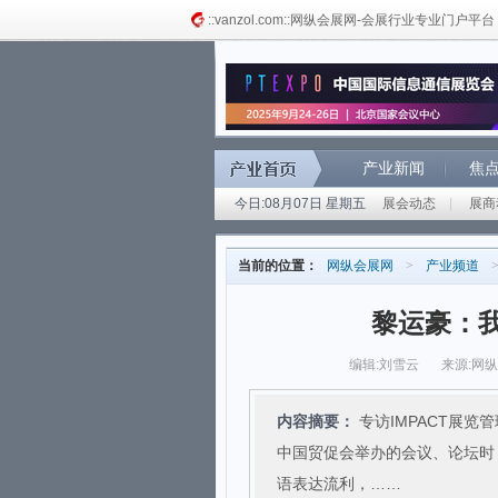
::vanzol.com::网纵会展网-会展行业专业门户平台
产业新闻
焦
今日:08月07日 星期五
展会动态
|
展商
当前的位置：
网纵会展网
>
产业频道
黎运豪：
编辑:刘雪云
来源:网
内容摘要：
专访IMPACT展览
中国贸促会举办的会议、论坛时
语表达流利，……