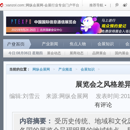
::vanzol.com::网纵会展网-会展行业专业门户平台
推荐导航
|
产业新闻
焦点人物
会展知识
会
今日:08月06日 星期四
展会动态
|
展商动态
|
品牌展会
|
国内展会
当前的位置：
网纵会展网
>
产业频道
>
会展知识
>
展览会之风格差
编辑:刘雪云
来源:网纵会展网
发表时间:2012
有评论
内容摘要：
受历史传统、地域和文化