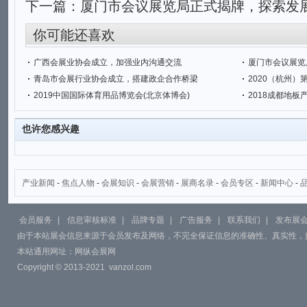
下一篇：
厦门市会议展览局正式揭牌，探索发
你可能还喜欢
广西会展业协会成立，加强业内沟通交流
厦门市会议展览
青岛市会展行业协会成立，搭建政企合作桥梁
2020（杭州
2019中国国际体育用品博览会(北京体博会)
2018成都地板
也许您感兴趣
产业新闻
-
焦点人物
-
会展知识
-
会展营销
-
展商名录
-
会员专区
-
新闻中心
-
会员服务
|
信息审核标准
|
品牌专题
|
广告服务
|
联系我们
|
发布展
由于本站展会信息来源于会员发布及网络，不完全保证信息的准确性、真实性，
本站通用网址：
网纵会展网
Copyright © 2013-2021
vanzol.com