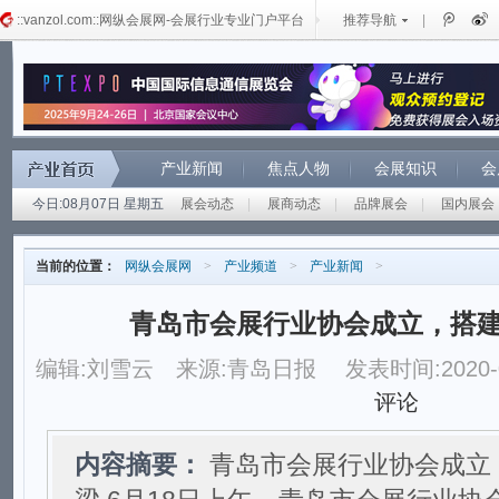
::vanzol.com::网纵会展网-会展行业专业门户平台
推荐导航
|
产业新闻
焦点人物
会展知识
会
今日:08月07日 星期五
展会动态
|
展商动态
|
品牌展会
|
国内展会
当前的位置：
网纵会展网
>
产业频道
>
产业新闻
>
青岛市会展行业协会成立，搭
编辑:刘雪云
来源:青岛日报
发表时间:2020-0
评论
内容摘要：
青岛市会展行业协会成立