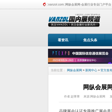
::vanzol.com::网纵会展网-会展行业专业门户平台
找展会频道
看资讯
焦点头条
当前位置：
网纵会展网
>
新闻中心
>
官方发
网纵会展
作者:赵菁菁
来源:网纵会展网
发
品牌展会认证专题推广展会是