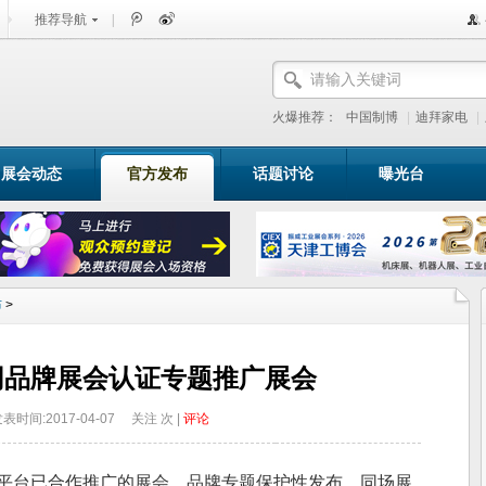
推荐导航
|
火爆推荐：
中国制博
|
迪拜家电
|
展会动态
官方发布
话题讨论
曝光台
布
>
网品牌展会认证专题推广展会
表时间:2017-04-07
关注
次 |
评论
平台已合作推广的展会，品牌专题保护性发布，同场展