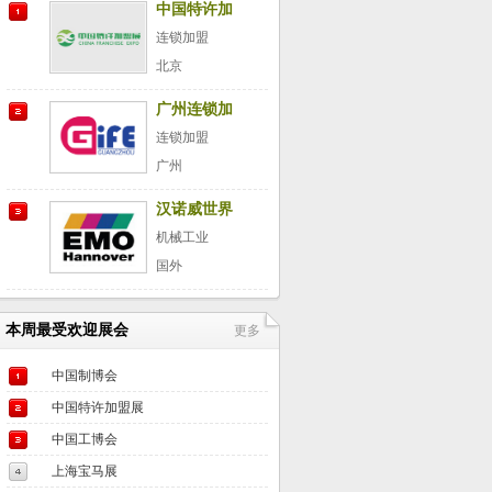
中国特许加
盟展
连锁加盟
北京
广州连锁加
盟展
连锁加盟
广州
汉诺威世界
金属加工博
机械工业
览会
国外
本周最受欢迎展会
更多
中国制博会
中国特许加盟展
中国工博会
上海宝马展