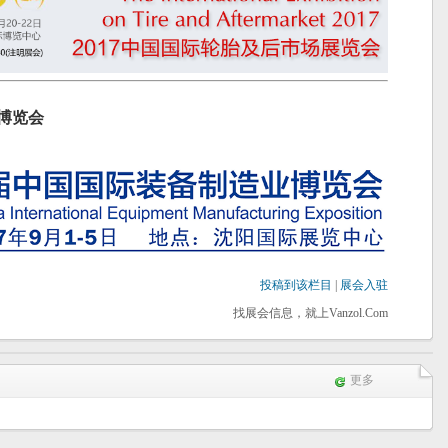
博览会
投稿到该栏目
|
展会入驻
找展会信息，就上Vanzol.Com
更多