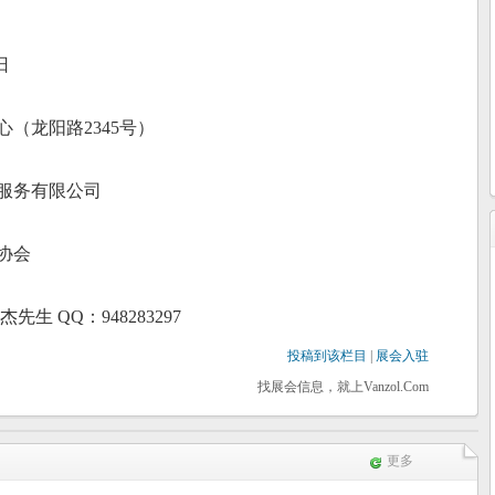
日
心（龙阳路
2345
号）
服务有限公司
协会
杰先生
QQ
：
948283297
投稿到该栏目
|
展会入驻
找展会信息，就上Vanzol.Com
更多