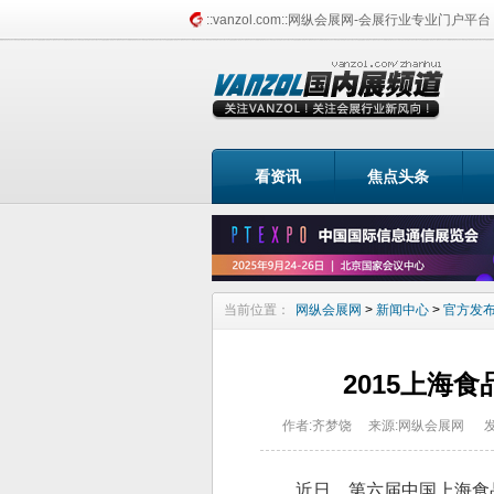
::vanzol.com::网纵会展网-会展行业专业门户平台
找展会频道
看资讯
焦点头条
当前位置：
网纵会展网
>
新闻中心
>
官方发
2015上海
作者:齐梦饶
来源:网纵会展网
发
近日，第六届中国上海食