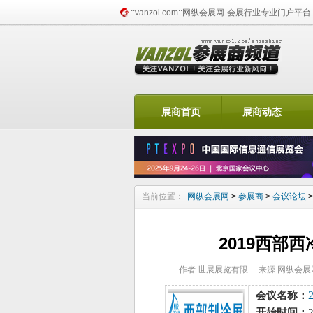
::vanzol.com::网纵会展网-会展行业专业门户平台
找展会频道
展商首页
展商动态
当前位置：
网纵会展网
>
参展商
>
会议论坛
2019西部
作者:世展展览有限
来源:网纵会
会议名称：
开始时间：