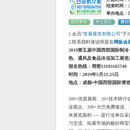
结束时间：
举办地点
：
1.会员“
世展展览有限公司
”于2
2.联系我时请说明是在
网纵会
2
019第五届中国西部国际制
热、通风及食品冷冻加工展览
报名热线：周密
13193165749
时间：
2019年5月23-25日
地点：成都
•中国西部国际博
500+优质展商、20+技术研讨会
业观众、100+大巴免费接送、3
米展览面积——是行业单位采
习交流、拓展市场的极好商贸