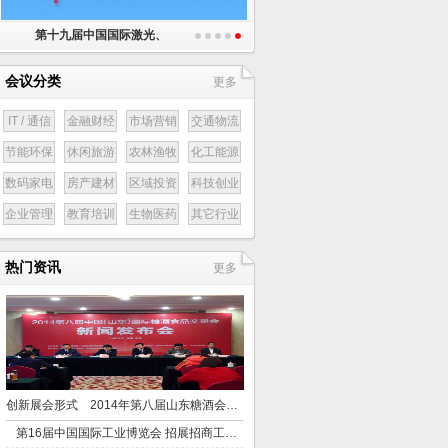
第十九届中国国际激光、
会议分类
更多
IT / 通信
金融财经
市场营销
交通物流
节能环保
休闲旅游
农林渔牧
化工能源
数码家电
房产建材
区域投资
科技创业
企业管理
教育培训
生物医药
其它行业
热门资讯
更多
创新展会形式 2014年第八届山东糖酒会下月举行
第16届中国国际工业博览会 招展招商工作动员会