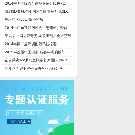
2014中国国际汽车商品交易会(CIAPE)
真幻3D影魁:亮相国际电影节受力捧,3D技术比肩国际水平
光环中国•2014敏捷论坛
2014年广东互联网峰会（惠州站）暨首届惠州网络千人交流大会
第九届中国龙泉青瓷·龙泉宝剑文化旅游节
2014年第二届深圳国际马拉松赛
2015年首届中国•贵阳新春年货购物节
记者采访WV梦幻之旅路老师团队谈WV世界环旅集团,worldventures公司的趋势
华夏创美好不好---我的创业历程分享