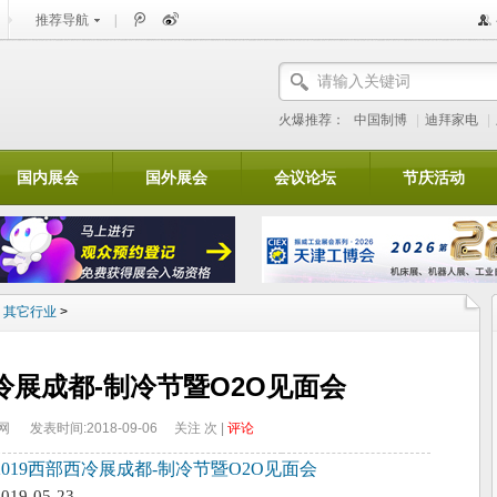
推荐导航
|
火爆推荐：
中国制博
|
迪拜家电
|
国内展会
国外展会
会议论坛
节庆活动
>
其它行业
>
西冷展成都-制冷节暨O2O见面会
展网
发表时间:2018-09-06
关注
次 |
评论
2019西部西冷展成都-制冷节暨O2O见面会
2019-05-23