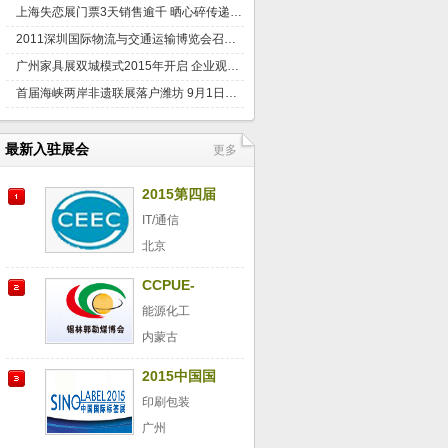
上海失恋展门票3天销售逾千 晒心碎传递正能量？
2011深圳国际物流与交通运输博览会召开新闻发布会
广州家具展双城模式2015年开启 企业观望与期待同在
首届海峡两岸非遗联展落户潍坊 9月1日开幕
最新入驻展会
更多
2015第四届
（北京）国
IT/通信
际电子支付
北京
技术与设备
CCPUE-
展览会
-2015第六届
能源化工
中国锡林郭
内蒙古
勒国际煤炭
2015中国国
工业博览会
际标签印刷
印刷包装
技术展览会
广州