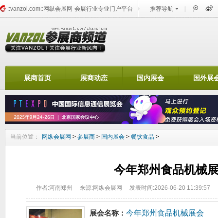
::vanzol.com::网纵会展网-会展行业专业门户平台
推荐导航
|
找展会频道
展商首页
展商动态
国内展会
国外展
当前位置：
网纵会展网
>
参展商
>
国内展会
>
餐饮食品
>
今年郑州食品机械
作者:河南郑州
来源:网纵会展网
发表时间:2026-06-20 11:39:57
今年郑州食品机械展会
展会名称：