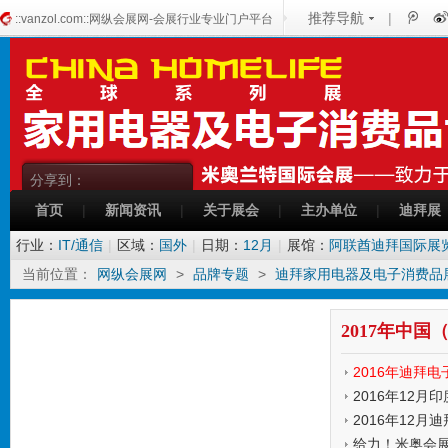
推荐导航
|
::vanzol.com::网纵会展网-会展行业专业门户平台
分享到：
首页
|
新闻资讯
|
关于展会
|
主办单位
|
迪拜展
行业：
IT/通信
|
区域：
国外
|
日期：
12月
|
展馆：
阿联酋迪拜国际展
当前位置：
网纵会展网
>
品牌专题
>
迪拜家用电器及电子消费品
公司
发表时间:2016-0
2016年12
发表时间:2016-1
发表时间:2016-1