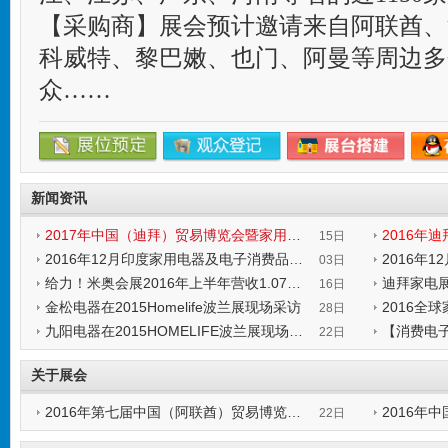
【采购商】展会预计邀请来自阿联酋、
科威特、黎巴嫩、也门、阿曼等周边多
众……
新闻资讯
2017年中国（迪拜）贸易博览会暨 家用电器及电子消费品展览会
15日
2016年12月印度家用电器及电子消费品博览会
2016年
发表时间:2017-02-15 14:35:17
发表时间:201
03日
给力！米奥会展2016年上半年营收1.07亿元 净赚889万元
迪拜家电展
发表时间:2016-11-03 20:07:33
发表时间:201
16日
金松电器在2015Homelife波兰展现场采访
2016全
发表时间:2016-10-16 12:53:46
发表时间:201
28日
九阳电器在2015HOMELIFE波兰展现场的采访
发表时间:2016-09-28 21:52:20
发表时间:201
22日
发表时间:2016-09-22 18:06:03
发表时间:201
关于展会
2016年第七届中国（阿联酋）贸易博览会暨家用电器及电子消费品展览会
22日
发表时间:2016-09-22 00:36:12
发表时间:201