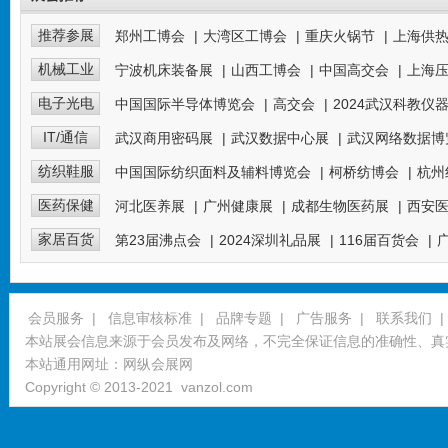
推荐参展
郑州工博会
|
大湾区工博会
|
重庆火锅节
|
上海供
机械工业
宁波机床装备展
|
山西工博会
|
中国高交会
|
上海
电子光电
中国国际半导体博览会
|
高交会
|
2024武汉科教仪
IT/通信
武汉商用密码展
|
武汉数据中心展
|
武汉网络数据博
纺织鞋服
中国国际纺织面料及辅料博览会
|
柯桥纺博会
|
杭州
医药保健
河北医养展
|
广州健康展
|
成都生物医药展
|
西安
家居百货
第23届沸点会
|
2024深圳礼品展
|
116届百货会
|
会员服务
|
信息审核标准
|
品牌专题
|
广告服务
|
联系我们
|
本站展会信息来源于会员发布及网络，不完全保证信息的准确性、真
本站通用网址：
网纵会展网
Copyright © 2013-2021
vanzol.com