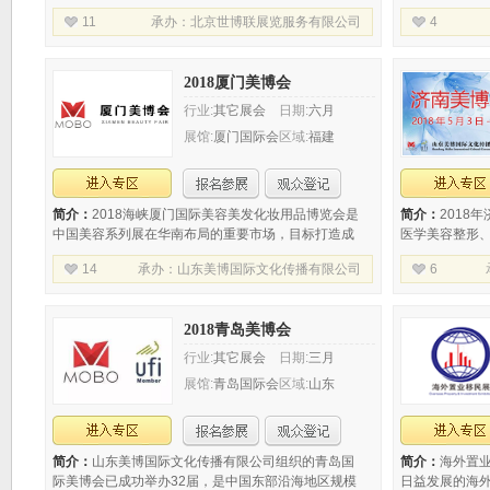
用老国展主展馆(1A,1B,2A,2B馆),展出面积达到5.2万
面积超过400
11
承办：
北京世博联展览服务有限公司
4
平方米,1700个国际展位,包含专业线，日化线，美容
商，专业观众预
2018厦门美博会
行业:
其它展会
日期:
六月
展馆:
厦门国际会
区域:
福建
展中心
简介：
2018海峡厦门国际美容美发化妆用品博览会是
简介：
2018
中国美容系列展在华南布局的重要市场，目标打造成
医学美容整形
辐射台湾、香港、广东、江西、浙江、福建等地区的
睫纹绣五大领域
14
承办：
山东美博国际文化传播有限公司
6
美业盛会，构建海峡两岸美业交流平
1200余个。
2018青岛美博会
行业:
其它展会
日期:
三月
展馆:
青岛国际会
区域:
山东
展中心
简介：
山东美博国际文化传播有限公司组织的青岛国
简介：
海外置
际美博会已成功举办32届，是中国东部沿海地区规模
日益发展的海