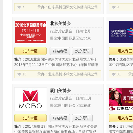
最大，最具影响力的的B2B美容美发化妆品博览会。
盖四大主题：
7
承办：
山东美博国际文化传播有限公司
9
2018第33届中国（青岛）国际美容美发化
投资。为期三
北京美博会
行业:
其它展会
日期:
七月
展馆:
中国国际展
区域:
北京
览中心
简介：
2018北京国际健康美容美发化妆品展览会将于
简介：
成都美博
2018年7月11-13日在中国国际展览中心（老国展朝阳
国中西部地区第
区北三环东路6号）隆重举行，本次展会规模约30000
共计37届，是
13
承办：
北京美博环球文化传播有限公司
31
承
平米，展会根据最新行业趋势和潮流，涉及
办方维纳美博
厦门美博会
行业:
其它展会
日期:
11月
展馆:
厦门国际会
区域:
福建
展中心
简介：
2017海峡厦门国际美容美发化妆用品博览会是
简介：
厦门地
中国美容系列展在华南布局的重要市场，目标打造成
湾宝岛隔海相