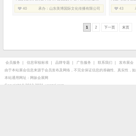
辐射台湾、香港、广东、江西、浙江、福建等地区的
一，商业繁荣，
40
承办：
山东美博国际文化传播有限公司
43
美业盛会，构建海峡两岸美业交流平
海峡两岸美容
1
2
下一页
末页
会员服务
|
信息审核标准
|
品牌专题
|
广告服务
|
联系我们
|
发布展会
由于本站展会信息来源于会员发布及网络，不完全保证信息的准确性、真实性，如
本站通用网址：
网纵会展网
Copyright © 2013-2021
vanzol.com