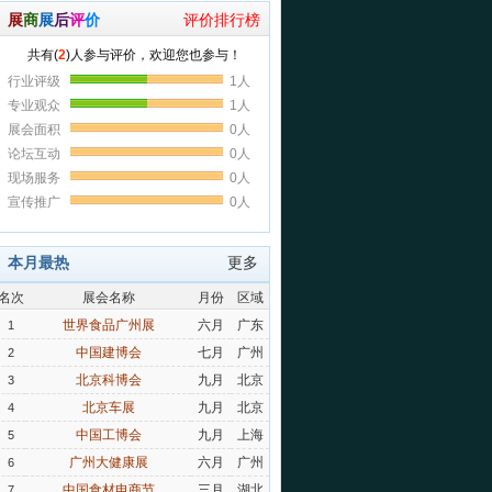
展
商
展
后
评
价
评价排行榜
本月最热
更多
名次
展会名称
月份
区域
世界食品广州展
六月
广东
1
中国建博会
七月
广州
2
北京科博会
九月
北京
3
北京车展
九月
北京
4
中国工博会
九月
上海
5
广州大健康展
六月
广州
6
中国食材电商节
三月
湖北
7