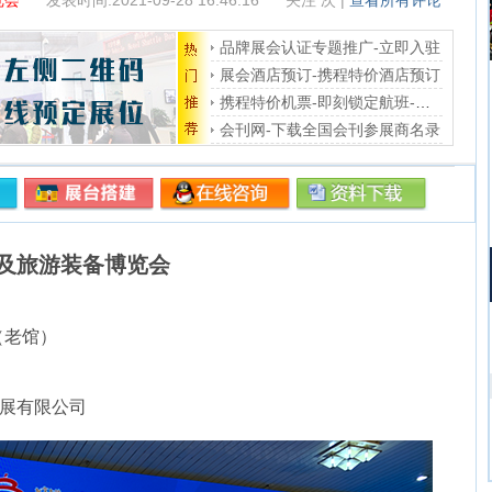
览会
发表时间:2021-09-28 16:46:16
关注
次 |
查看所有评论
品牌展会认证专题推广-立即入驻
展会酒店预订-携程特价酒店预订
携程特价机票-即刻锁定航班-在线选座
会刊网-下载全国会刊参展商名录
及旅游装备博览会
（老馆）
展有限公司