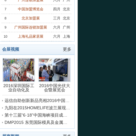
广州连锁加盟展
六月
广州
6
中国加盟博览会
四月
北京
7
北京加盟展
三月
北京
8
广州国际连锁加盟展
六月
广州
9
上海礼品家居展
六月
上海
10
会展视频
更多
2016深圳国际工
2016中国光伏大
业自动化及
会暨展览会
远信自助创新新品亮相2016中国国际纺织机械展览会
九阳在2015HOMELIFE波兰展现场的采访
第十三届“6·18”中国海峡项目成果交易会开幕
DMP2015 东莞国际模具及金属加工展会盛况