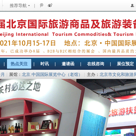
推荐导航
|
|
热点关注
|
时讯
|
邀请函
|
在线咨询
|
展位预定
十月
|
展馆：
北京.中国国际展览中心（老馆）
|
主办：
北京市文化和旅游