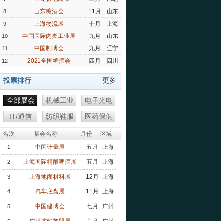
山东糖酒会
11月
山东
8
上海物流展
十月
上海
9
中国国际肉类工业展
九月
山东
10
中国制博会
九月
辽宁
11
2021全国糖酒会
四月
四川
12
投票排行
更多
全部展会
机械工业
电子光电
IT/通信
纺织鞋服
医药保健
名次
展会名称
月份
区域
中国计量展
五月
上海
1
上海国际精酿啤酒展
五月
上海
2
上海地面材料展
12月
上海
3
汽车底盘展
11月
上海
4
中国建博会
七月
广州
5