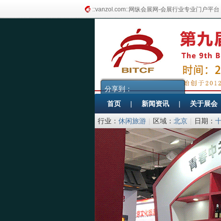
::vanzol.com::网纵会展网-会展行业专业门户平台
分享到：
首页
|
新闻资讯
|
关于展会
行业：
休闲旅游
|
区域：
北京
|
日期：