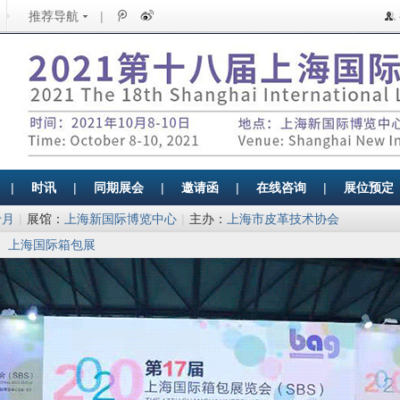
推荐导航
|
|
时讯
|
同期展会
|
邀请函
|
在线咨询
|
展位预定
十月
|
展馆：
上海新国际博览中心
|
主办：
上海市皮革技术协会
>
上海国际箱包展