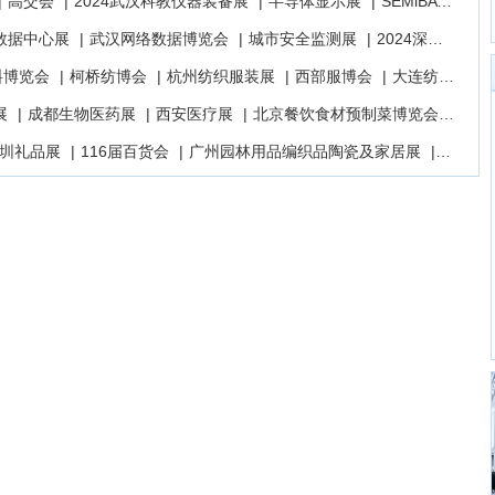
|
高交会
|
2024武汉科教仪器装备展
|
半导体显示展
|
SEMiBAY湾芯展
数据中心展
|
武汉网络数据博览会
|
城市安全监测展
|
2024深圳高交会
料博览会
|
柯桥纺博会
|
杭州纺织服装展
|
西部服博会
|
大连纺博会
|
展
|
成都生物医药展
|
西安医疗展
|
北京餐饮食材预制菜博览会
|
德国
深圳礼品展
|
116届百货会
|
广州园林用品编织品陶瓷及家居展
|
2024