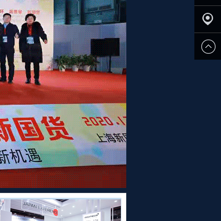
申请参
展
观众登
记