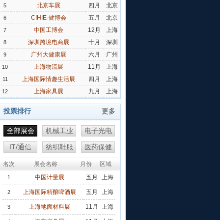
北京车展
四月
北京
5
CIHIE·健博会
五月
北京
6
中国工博会
12月
上海
7
深圳跨境电商展
十月
深圳
8
广州大健康展
六月
广州
9
上海物流展
11月
上海
10
上海国际情趣生活展
四月
上海
11
上海家具展
九月
上海
12
投票排行
更多
全部展会
机械工业
电子光电
IT/通信
纺织鞋服
医药保健
名次
展会名称
月份
区域
中国计量展
五月
上海
1
上海国际精酿啤酒展
五月
上海
2
上海地面材料展
11月
上海
3