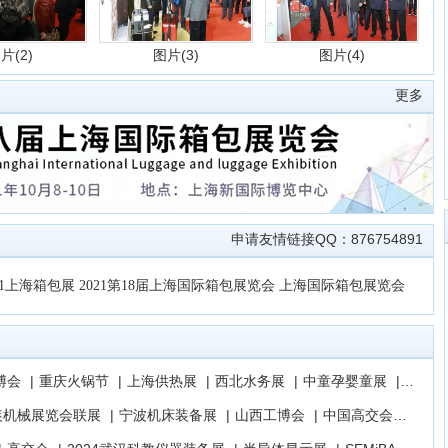
片(2)
图片(3)
图片(4)
更多
片(6)
图片(7)
图片(8)
申请友情链接QQ：876754891
21上海箱包展
2021第18届上海国际箱包展览会
上海国际箱包展览会
片(10)
图片(11)
博会
|
重庆火锅节
|
上海供热展
|
西北水务展
|
中童孕婴童展
|
全国医
装机械展览会联展
|
宁波机床装备展
|
山西工博会
|
中国高交会
|
上海