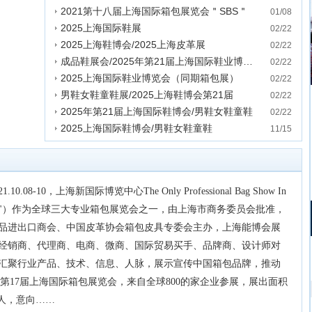
2021第十八届上海国际箱包展览会＂SBS＂
01/08
2025上海国际鞋展
发表时间:2021-01-08 02:51:58
02/22
2025上海鞋博会/2025上海皮革展
发表时间:2020-02-22 11:16:34
02/22
成品鞋展会/2025年第21届上海国际鞋业博览会
发表时间:2020-02-22 11:14:51
02/22
2025上海国际鞋业博览会（同期箱包展）
发表时间:2020-02-22 11:09:46
02/22
男鞋女鞋童鞋展/2025上海鞋博会第21届
发表时间:2020-02-22 11:05:09
02/22
2025年第21届上海国际鞋博会/男鞋女鞋童鞋
发表时间:2020-02-22 10:57:05
02/22
2025上海国际鞋博会/男鞋女鞋童鞋
发表时间:2020-02-22 10:46:39
11/15
发表时间:2019-11-15 16:59:01
08-10，上海新国际博览中心The Only Professional Bag Show In
SBS"）作为全球三大专业箱包展览会之一，由上海市商务委员会批准，
品进出口商会、中国皮革协会箱包皮具专委会主办，上海能博会展
经销商、代理商、电商、微商、国际贸易买手、品牌商、设计师对
汇聚行业产品、技术、信息、人脉，展示宣传中国箱包品牌，推动
20年第17届上海国际箱包展览会，来自全球800的家企业参展，展出面积
0多人，意向……