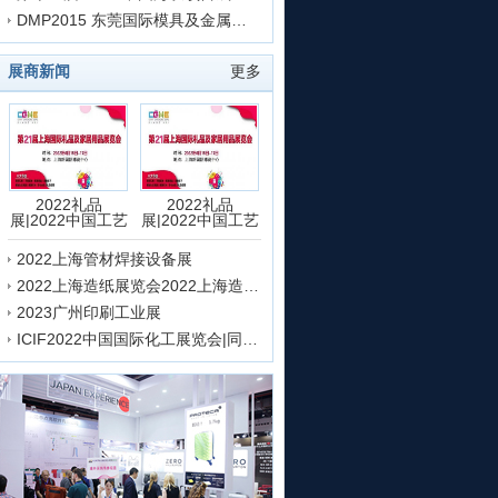
|
深圳安防展
|
中国电子展
|
深圳电子展
|
更多
DMP2015 东莞国际模具及金属加工展会盛况
|
雷达未来大会
|
广东互联网博览会
|
中国信创产业博览会
|
更多
展商新闻
更多
成都纺织服装展
|
运动时尚潮服展
|
广州服装展
|
更多
医疗展
|
重庆医疗展
|
昆明医疗展
|
更多
上海日用百货展
|
天津家博会
|
2023深圳自有品牌展
|
2023亚洲家居装
2022礼品
2022礼品
展|2022中国工艺
展|2022中国工艺
品
品
2022上海管材焊接设备展
2022上海造纸展览会2022上海造纸化学品展览会
2023广州印刷工业展
ICIF2022中国国际化工展览会|同期上海化学品包装展览会