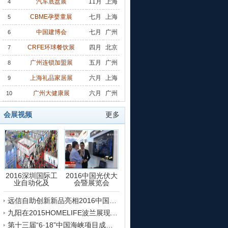
汽车底盘展
11月
上海
4
CBME孕婴童展
七月
上海
5
中国建博会
七月
广州
6
CRFE环球餐饮展
四月
北京
7
广州连锁加盟展
五月
广州
8
上海礼品家居展
六月
上海
9
广州大健康展
六月
广州
10
会展视频
更多
2016深圳国际工
2016中国光伏大
业自动化及
会暨展览会
院建设大会
|
2024第二十届天津工博会
|
深圳跨交会
|
更多
远信自助创新新品亮相2016中国国际纺织机械展览会
压缩机展
|
世界制造业大会
|
厦门工博会
|
广州金属冶金展
|
更多
九阳在2015HOMELIFE波兰展现场的采访
第十三届“6·18”中国海峡项目成果交易会开幕