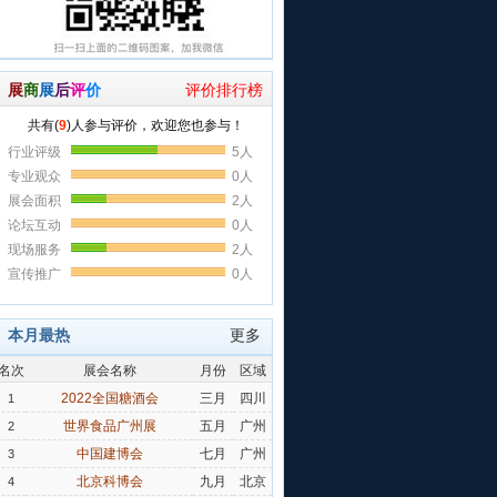
展
商
展
后
评
价
评价排行榜
本月最热
更多
名次
展会名称
月份
区域
2022全国糖酒会
三月
四川
1
世界食品广州展
五月
广州
2
中国建博会
七月
广州
3
北京科博会
九月
北京
4