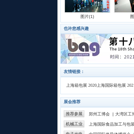
图片(1)
图
也许您感兴趣
图片(5)
图
友情链接：
上海箱包展
2020上海国际箱包展
20
展会推荐
图片(9)
图
推荐参展
郑州工博会
|
大湾区工
机械工业
上海国际食品加工与包