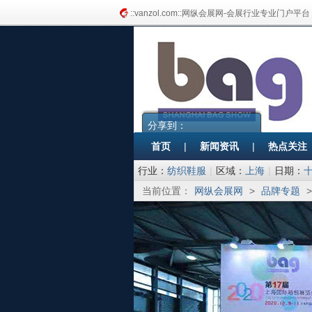
::vanzol.com::网纵会展网-会展行业专业门户平台
分享到：
首页
|
新闻资讯
|
热点关注
行业：
纺织鞋服
|
区域：
上海
|
日期：
当前位置：
网纵会展网
>
品牌专题