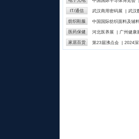
电子光电
中国国际半导体博览会
IT/通信
武汉商用密码展
|
武汉
纺织鞋服
中国国际纺织面料及辅
医药保健
河北医养展
|
广州健康
家居百货
第23届沸点会
|
2024