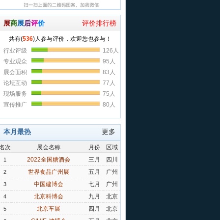
展
商
展
后
评
价
评价排行榜
本月最热
更多
名次
展会名称
月份
区域
2022全国糖酒会
三月
四川
1
世界食品广州展
五月
广州
2
中国建博会
七月
广州
3
北京科博会
九月
北京
4
北京车展
四月
北京
5