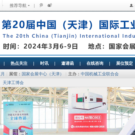
推荐导航
|
|
热点关注
|
时讯
|
邀请函
|
在线咨询
|
展位预定
三月
|
展馆：
国家会展中心（天津）
|
主办：
中国机械工业联合会
>
天津工博会