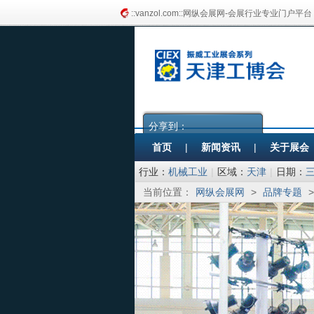
::vanzol.com::网纵会展网-会展行业专业门户平台
分享到：
首页
|
新闻资讯
|
关于展会
行业：
机械工业
|
区域：
天津
|
日期：
当前位置：
网纵会展网
>
品牌专题