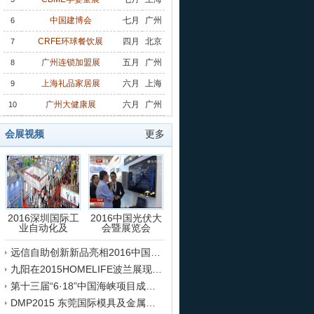
中国建博会
七月
广州
6
CRFE环球餐饮展
四月
北京
7
广州连锁加盟展
五月
广州
8
上海礼品家居展
六月
上海
9
广州大健康展
六月
广州
10
会展视频
更多
院建设大会
|
2024第二十届天津工博会
|
深圳跨交会
|
更多
高交会
|
上海压缩机展
|
世界制造业大会
|
厦门工博会
|
更多
|
深圳安防展
|
中国电子展
|
深圳电子展
|
更多
|
雷达未来大会
|
广东互联网博览会
|
中国信创产业博览会
|
更多
2016深圳国际工
2016中国光伏大
业自动化及
会暨展览会
成都纺织服装展
|
运动时尚潮服展
|
广州服装展
|
更多
远信自助创新新品亮相2016中国国际纺织机械展览会
医疗展
|
重庆医疗展
|
昆明医疗展
|
更多
九阳在2015HOMELIFE波兰展现场的采访
上海日用百货展
|
天津家博会
|
2023深圳自有品牌展
|
2023亚洲家居装
第十三届“6·18”中国海峡项目成果交易会开幕
DMP2015 东莞国际模具及金属加工展会盛况