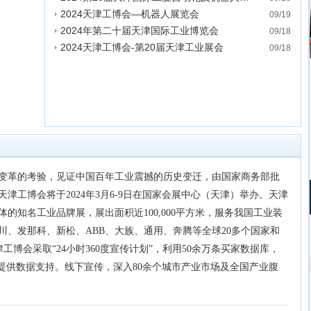
2024天津工博会—机器人展览会
发表时间:2023-09-18 19:37:17
09/19
2024年第二十届天津国际工业博览会
发表时间:2023-09-19 15:14:48
09/18
2024天津工博会-第20届天津工业展会
发表时间:2023-09-18 19:41:51
09/18
发表时间:2023-09-18 16:00:37
变革的考验，见证中国百年工业震撼的历史变迁，由国家商务部批
津工博会将于2024年3月6-9日在国家会展中心（天津）举办。天津
的知名工业品牌展，展出面积近100,000平方米，服务我国工业装
川、发那科、新松、ABB、大族、通用、奔腾等全球20多个国家和
津工博会采取“24小时360度宣传计划”，利用50余万条买家数据库，
务提供数据支持。线下宣传，深入80余个城市产业市场及全国产业腹