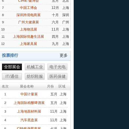
CIHIE·健博会
五月
北京
6
中国工博会
12月
上海
7
深圳跨境电商展
十月
深圳
8
广州大健康展
六月
广州
9
上海物流展
11月
上海
10
上海国际情趣生活展
四月
上海
11
上海家具展
九月
上海
12
投票排行
更多
全部展会
机械工业
电子光电
IT/通信
纺织鞋服
医药保健
名次
展会名称
月份
区域
中国计量展
五月
上海
1
上海国际精酿啤酒展
五月
上海
2
上海地面材料展
11月
上海
3
汽车底盘展
11月
上海
4
CBME孕婴童展
七月
上海
5