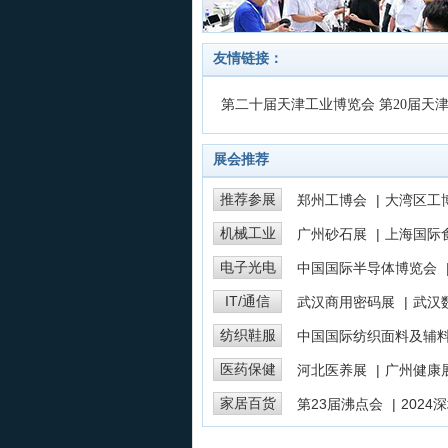
图片(5)
图
友情链接：
第二十届天津工业博览会
第20届天
展会推荐
推荐参展
郑州工博会
|
大湾区工
机械工业
广州砂石展
|
上海国际
电子光电
中国国际半导体博览会
IT/通信
武汉商用密码展
|
武汉
纺织鞋服
中国国际纺织面料及辅
医药保健
河北医养展
|
广州健康
家居百货
第23届沸点会
|
2024