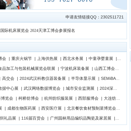
片(6)
图片(7)
申请友情链接QQ：2302511721
津国际机床展览会
2024天津工博会参展报名
博会
|
重庆火锅节
|
上海供热展
|
西北水务展
|
中童孕婴童展
|
全国医
食品加工与包装机械展览会联展
|
宁波机床装备展
|
山西工博会
|
中国
|
高交会
|
2024武汉科教仪器装备展
|
半导体显示展
|
SEMiBAY湾芯展
数据中心展
|
武汉网络数据博览会
|
城市安全监测展
|
2024深圳高交会
料博览会
|
柯桥纺博会
|
杭州纺织服装展
|
西部服博会
|
大连纺博会
|
展
|
成都生物医药展
|
西安医疗展
|
北京餐饮食材预制菜博览会
|
德国
深圳礼品展
|
116届百货会
|
广州园林用品编织品陶瓷及家居展
|
2024