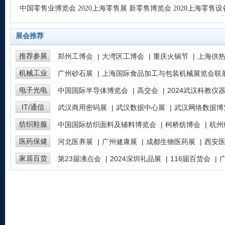
中国零售业博览会
2020上海零售展
新零售博览会
2020上海零售
展会推荐
图片(9)
图片(10)
图片(
推荐参展
郑州工博会
|
大湾区工博会
|
重庆火锅节
|
上海供
机械工业
广州砂石展
|
上海国际食品加工与包装机械展览会联
电子光电
中国国际半导体博览会
|
高交会
|
2024武汉科教仪
IT/通信
武汉商用密码展
|
武汉数据中心展
|
武汉网络数据博
纺织鞋服
中国国际纺织面料及辅料博览会
|
柯桥纺博会
|
杭州
医药保健
河北医养展
|
广州健康展
|
成都生物医药展
|
西安
家居百货
第23届沸点会
|
2024深圳礼品展
|
116届百货会
|