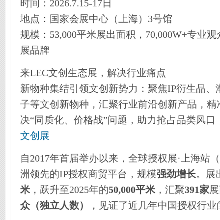
时间：2026.7.15-17日
地点：国家会展中心（上海）3号馆
规模：53,000平米展出面积，70,000W+专业观众
展品牌
来LEC文创生态展，解决行业痛点
新物种集结引领文创新势力：聚焦IP衍生品、
子等文创新物种，汇聚行业前沿创新产品，精
决“同质化、价格战”问题，助力抢占品类风口
文创展
自2017年首届举办以来，全球授权展·上海站
洲领先的IP授权商贸平台，规模
强劲增长
。展
米
，跃升至2025年的
50,000平米
，汇聚
391家
展
众（独立人数）
，见证了近几年中国授权行业