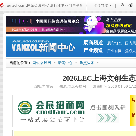
::vanzol.com::网纵会展网-会展行业专业门户平台
推荐导航
|
展商频道
展商动态
国内展
产业频道
产业新闻
焦点人
当前的位置：
网纵会展网
>
新闻中心
>
焦点头条
>
2026LEC上海文创生
编辑:刘雪云
来源:网纵会展网
发表时间:2026-04-09 17:2