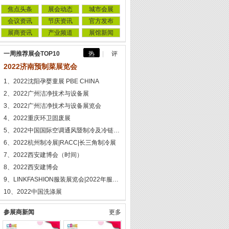
焦点头条
展会动态
城市会展
会议资讯
节庆资讯
官方发布
展商资讯
产业频道
展馆新闻
一周推荐展会TOP10
热
|
评
2022济南预制菜展览会
1、2022沈阳孕婴童展 PBE CHINA
2、2022广州洁净技术与设备展
3、2022广州洁净技术与设备展览会
4、2022重庆环卫固废展
5、2022中国国际空调通风暨制冷及冷链产业展览会
6、2022杭州制冷展|RACC|长三角制冷展
7、2022西安建博会（时间）
8、2022西安建博会
9、LINKFASHION服装展览会|2022年服装展
10、2022中国洗涤展
参展商新闻
更多