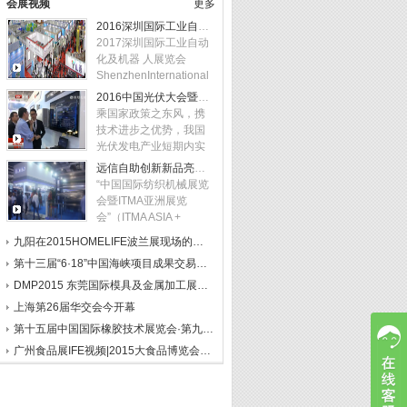
会展视频
更多
2016深圳国际工业自动化及机器人展览会现场视频
2017深圳国际工业自动
化及机器 人展览会
ShenzhenInternational
Industrial
2016中国光伏大会暨展览会在京举办
AutomationRobot
乘国家政策之东风，携
Exhibition 2017 时间：
技术进步之优势，我国
2017 年 9 月 19 日- 21
光伏发电产业短期内实
日地点
现量质起升。2015年我
远信自助创新新品亮相2016中国国际纺织机械展览会
国新增光伏发电装机继
“中国国际纺织机械展览
续领跑全球
会暨ITMA亚洲展览
会”（ITMA ASIA +
CITME）由“中国国际纺
九阳在2015HOMELIFE波兰展现场的采访
织机械展览会”和“ITMA
第十三届“6·18”中国海峡项目成果交易会开幕
ASIA” 联合而成。是
DMP2015 东莞国际模具及金属加工展会盛况
上海第26届华交会今开幕
第十五届中国国际橡胶技术展览会·第九届亚洲埃森轮胎展华彩上演
广州食品展IFE视频|2015大食品博览会精彩视频