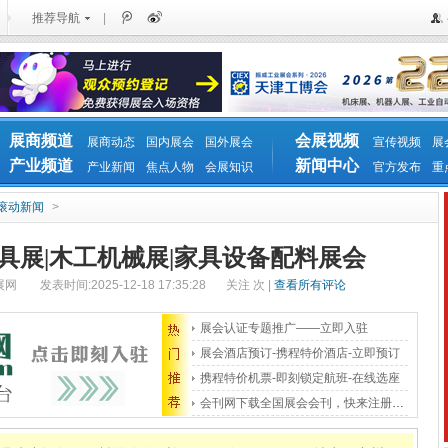
推荐导航
|
展商频道
会展视频
展商动态
国内展会
国外展会
宣传视频
展
产业频道
新闻中心
产业新闻
焦点人物
会展知识
官方发布
重
滚动新闻
>
家具展|木工机械展|家具设备配料展会
展网
发表时间:2025-12-18 17:35:28
关注
次 |
查看所有评论
展会认证专题推广——立即入驻
展会酒店预订-携程特价酒店-立即预订
携程特价机票-即刻锁定航班-在线选座
会刊网下载全国展会会刊，快来注册吧！