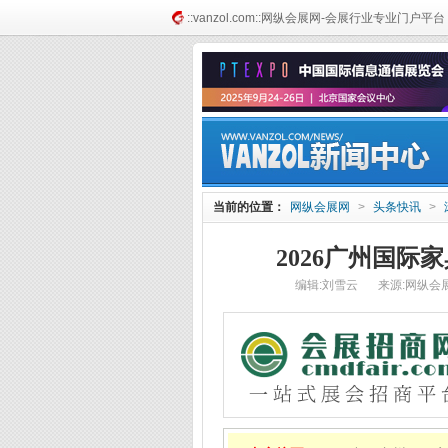
::vanzol.com::网纵会展网-会展行业专业门户平台
当前的位置：
网纵会展网
>
头条快讯
>
2026广州国际
编辑:刘雪云
来源:网纵会