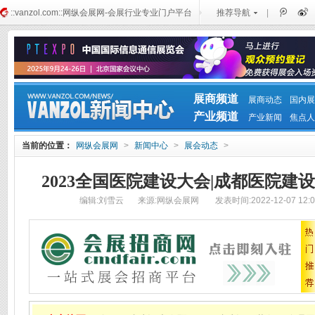
::vanzol.com::网纵会展网-会展行业专业门户平台
推荐导航
|
展商频道
展商动态
国内展
产业频道
产业新闻
焦点人
当前的位置：
网纵会展网
>
新闻中心
>
展会动态
>
2023全国医院建设大会|成都医院建设
编辑:刘雪云
来源:网纵会展网
发表时间:2022-12-07 12:0