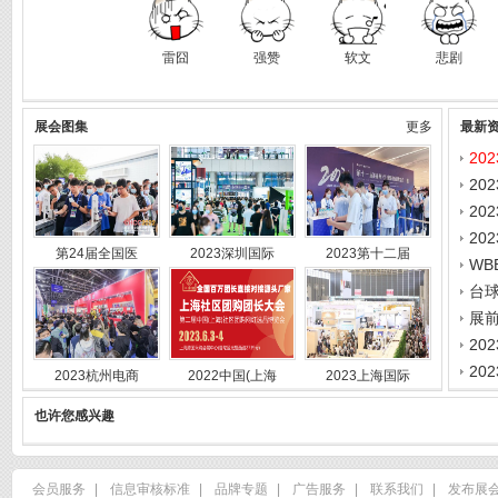
雷囧
强赞
软文
悲剧
展会图集
更多
最新
20
20
20
第24届全国医
2023深圳国际
2023第十二届
W
台球
20
20
2023杭州电商
2022中国(上海
2023上海国际
也许您感兴趣
会员服务
|
信息审核标准
|
品牌专题
|
广告服务
|
联系我们
|
发布展