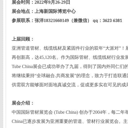
展会时间：
202
2
年
9月2
6
-2
9
日
展会地点：上海
新国际博览中心
参展联系：张洋
18321660149
（兼微信）
：
qq
3623 6381
上届回顾：
亚洲管道管材、线缆线材及紧固件行业的双年
“大派对”！
再
创新
高，达
45,120名。作为
国际
管材、线缆线材行业发
Tube China展会已成功举办了
九
届，得到了国内外同仁们
将继续秉持
“全球融合.共商发展”的理念，致力于打造联
供需双方能够面对面地真诚交流，促成
更
多实在可见的成
展会介绍：
中国
国际
管材展览会
(Tube China) 创办于2004年，每
China已逐步发展为亚洲重要的管道、管材行业展览会。