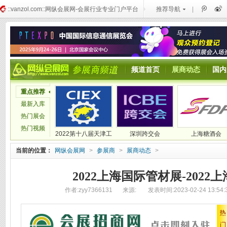
::vanzol.com::网纵会展网-会展行业专业门户平台
推荐导航
|
频道首页
展商动态
国内
重点推荐
最新入库
热门展会
热门视频
2022第十八届天津工
深圳跨交会
上海糖酒会
博会
当前的位置：
网纵会展网
>
参展商
>
展商动态
>
2022上海国际管材展-202
作者:zyy7366131
来源:
发表时间:2023-02-24 13:54: