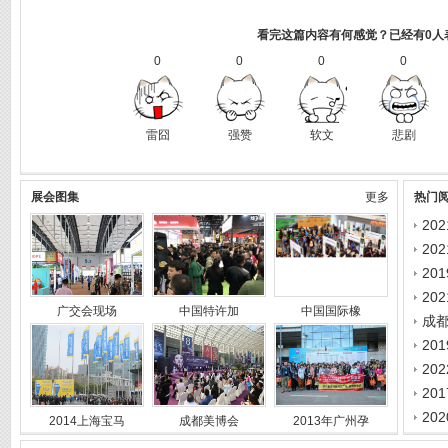
看完这篇内容有何感觉？已经有0人
0
0
0
0
雷囧
强赞
软文
悲剧
展会图集
更多
热门
20
20
20
广交会现场
中国特许加
中国国际橡
成
20
20
2014上海宝马
成都美博会
2013年广州孕