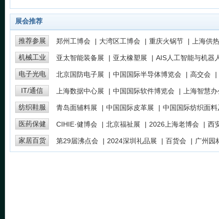
展会推荐
图片(9)
图片(10)
图片(
推荐参展
郑州工博会
|
大湾区工博会
|
重庆火锅节
|
上海供
机械工业
亚太智能装备展
|
亚太橡塑展
|
AIS人工智能与机器
电子光电
北京国防电子展
|
中国国际半导体博览会
|
高交会
|
IT/通信
上海数据中心展
|
中国国际软件博览会
|
上海智慧办
纺织鞋服
青岛面辅料展
|
中国国际皮革展
|
中国国际纺织面料
医药保健
CIHIE·健博会
|
北京福祉展
|
2026上海老博会
|
西
家居百货
第29届沸点会
|
2024深圳礼品展
|
百货会
|
广州园