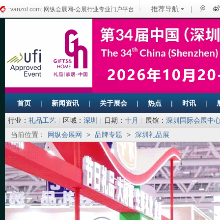
推荐导航
|
::vanzol.com::网纵会展网-会展行业专业门户平台
首页
|
新闻资讯
|
关于展会
|
热点
|
时讯
|
行业：
礼品工艺
|
区域：
深圳
|
日期：
十月
|
展馆：
深圳国际会展中心
当前位置：
网纵会展网
>
品牌专题
>
深圳礼品展
限公司