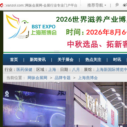
推荐导航
|
::vanzol.com::网纵会展网-会展行业专业门户平台
首页
|
新闻资讯
|
关于展会
|
热点关注
|
时讯
行业：
医药保健
|
区域：
上海
|
日期：
八月
|
展馆：
上海新国际博览
当前位置：
网纵会展网
>
品牌专题
>
上海燕博会