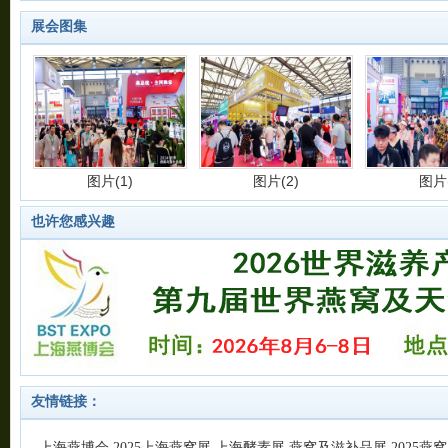
发表时间:2019-12-25 15:26:23
展会图集
图片(1)
图片(2)
图片(
也许您感兴趣
图片(5)
图片(6)
图片(
友情链接：
上海燕博会
2025上海燕窝展
上海酵素展
燕窝及滋补品展
2025燕