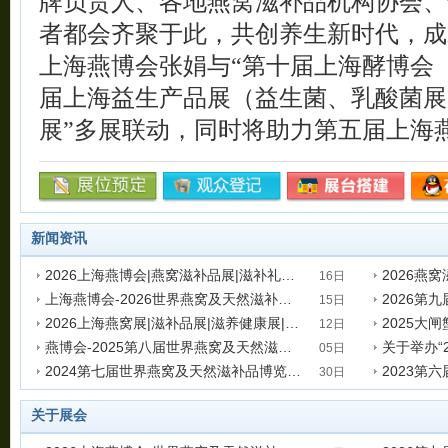
牌负责人、各地燕窝滋补品机构协会、
者都会齐聚于此，共创养生新时代，成就
上海燕博会张娟与“第十届上海酵博会
届上海益生产品展（益生菌、乳酸菌展
展”多展联动，同时将助力第五届上海
新闻资讯
2026上海燕博会|燕窝滋补品展|滋补礼品展|有机食品展
16日
上海燕博会-2026世界燕窝及天然滋补品博览会
2026第
发表时间:2025-12-16 10:36:13
发表时间:202
15日
2026上海燕窝展|滋补品展|滋养健康展|上海燕博会|海参展
发表时间:2025-12-15 11:14:06
发表时间:202
12日
燕博会-2025第八届世界燕窝及天然滋补品博览会
发表时间:2025-09-12 11:21:01
发表时间:202
05日
2024第七届世界燕窝及天然滋补品博览会暨世界滋补生态发展大会
发表时间:2024-11-05 13:39:31
发表时间:202
30日
发表时间:2023-10-30 15:00:20
发表时间:202
关于展会