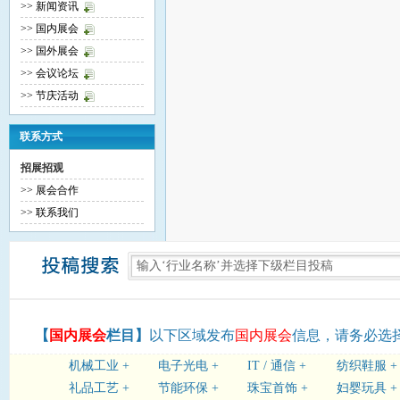
>> 新闻资讯
>> 国内展会
>> 国外展会
>> 会议论坛
>> 节庆活动
联系方式
招展招观
>> 展会合作
>> 联系我们
【
国内展会
栏目】
以下区域发布
国内展会
信息，请务必选
机械工业 +
电子光电 +
IT / 通信 +
纺织鞋服 +
礼品工艺 +
节能环保 +
珠宝首饰 +
妇婴玩具 +