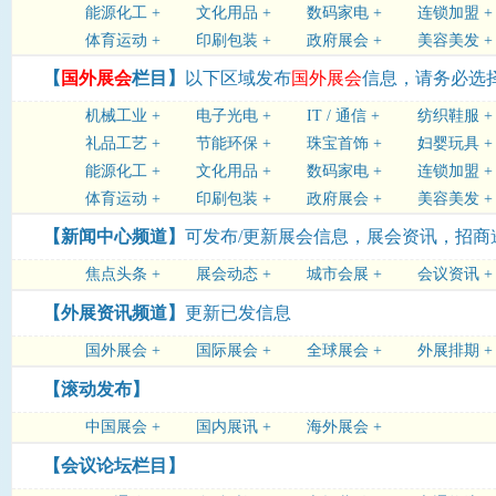
能源化工 +
文化用品 +
数码家电 +
连锁加盟 +
体育运动 +
印刷包装 +
政府展会 +
美容美发 +
【
国外展会
栏目】
以下区域发布
国外展会
信息，请务必选择
机械工业 +
电子光电 +
IT / 通信 +
纺织鞋服 +
礼品工艺 +
节能环保 +
珠宝首饰 +
妇婴玩具 +
能源化工 +
文化用品 +
数码家电 +
连锁加盟 +
体育运动 +
印刷包装 +
政府展会 +
美容美发 +
【新闻中心频道】
可发布/更新展会信息，展会资讯，招
焦点头条 +
展会动态 +
城市会展 +
会议资讯 +
【外展资讯频道】
更新已发信息
国外展会 +
国际展会 +
全球展会 +
外展排期 +
【滚动发布】
中国展会 +
国内展讯 +
海外展会 +
【会议论坛栏目】