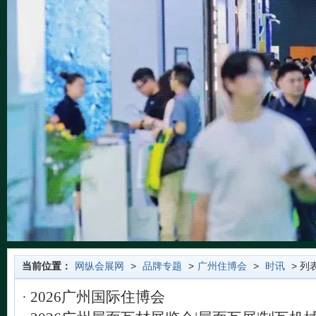
当前位置：
网纵会展网
>
品牌专题
>
广州住博会
>
时讯
> 列
·
2026广州国际住博会