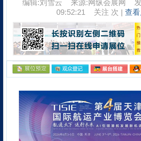
编辑:刘雪云
来源:网纵会展网
发
09:52:21
关注
次 |
查看