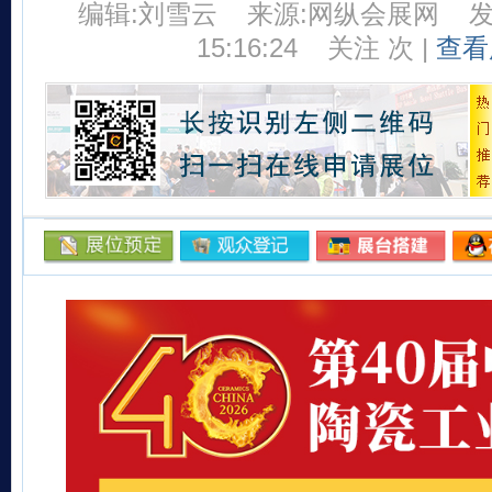
编辑:刘雪云
来源:网纵会展网
发
15:16:24
关注
次 |
查看