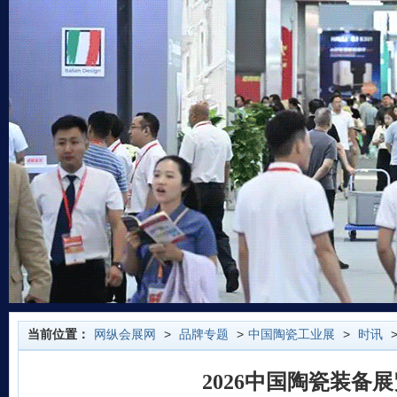
当前位置：
网纵会展网
>
品牌专题
>
中国陶瓷工业展
>
时讯
>
2026中国陶瓷装备