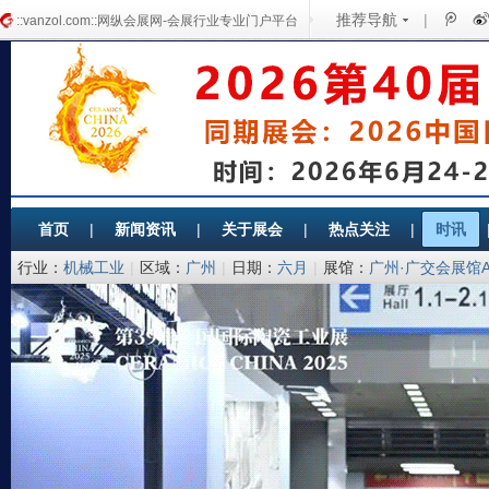
推荐导航
|
::vanzol.com::网纵会展网-会展行业专业门户平台
首页
|
新闻资讯
|
关于展会
|
热点关注
|
时讯
行业：
机械工业
|
区域：
广州
|
日期：
六月
|
展馆：
广州·广交会展馆
联合会、中国建筑卫生陶瓷协会、中国陶瓷工业协会、中国国际贸易
服务有限公司、北京建展科技发展有限公司