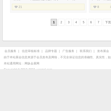
31日在重庆国际博览中心盛大举办，预计展览面积达
承开放、创新
21
8
30000平方米，将吸引500余家参展企业和50000余人
突破生物医药
承办：
英富曼会展集团Informa Markets、中国建筑
材料流通协会
1
2
3
4
5
6
7
下页
会员服务
|
信息审核标准
|
品牌专题
|
广告服务
|
联系我们
|
发布展会
由于本站展会信息来源于会员发布及网络，不完全保证信息的准确性、真实性，如
本站通用网址：
网纵会展网
Copyright © 2013-2021
vanzol.com