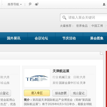
推荐导航
|
火爆推荐：
世界食品
|
中国工博
|
国外展讯
会议论坛
节庆活动
展会图集
天津航运展
期:
六月
行业:
机械工业
日期:
六月
域:
山东
展馆:
国家会展中
区域:
天津
心（天津）
博览会延用山
简介：
第四届天津国际航运产业博览会（简称“第四届
生态”，优选
国际航运展”）将于2026年6月3-5日举办，着眼全球航