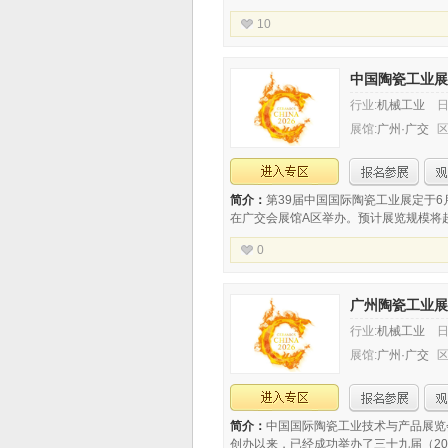
随 中国养老产业共同成长二十五载。展
10
业发展脉动，逐步从最初的商贸服务平
承办：
上海国际养老、辅具及康复医疗
会
中国陶瓷工业展
行业:
机械工业
日
展馆:
广州·广交
区
会展馆A区
简介：
第39届中国国际陶瓷工业展定于6月
在广交会展馆A区举办。预计展览规模将超过
方米，中外展商800多家，参展品牌900
0
80多个国家和地区的业内观众和专业买
承办：
中国轻工业联合会、中国建筑材
中国建筑卫生陶瓷协会
广州陶瓷工业展
行业:
机械工业
日
展馆:
广州·广交
区
会展馆A区
简介：
中国国际陶瓷工业技术与产品展览会
创办以来，已经成功举办了三十九届（202