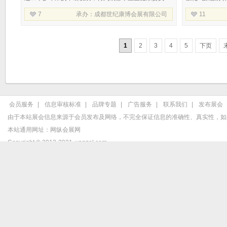
会、四川省医院协会、四川省医疗器械行业协会、四
线、赋能经济
7
承办：
成都世纪康博会展有限公司
11
川省医药行业协会等单位的大力支
核心支撑与战
1
2
3
4
5
下页
会员服务
|
信息审核标准
|
品牌专题
|
广告服务
|
联系我们
|
发布展会
由于本站展会信息来源于会员发布及网络，不完全保证信息的准确性、真实性，如
本站通用网址：
网纵会展网
Copyright © 2013-2021
vanzol.com