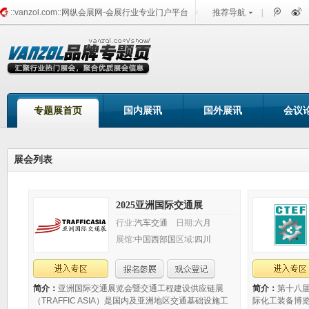
::vanzol.com::网纵会展网-会展行业专业门户平台
推荐导航
|
品牌展会频道
专题展首页
国内展讯
国外展讯
会议
展会列表
2025亚洲国际交通展
行业:
汽车交通
日期:
六月
展馆:
中国西部国
区域:
四川
际博览城（成
都）
简介：
亚洲国际交通展览会暨交通工程建设供应链展
简介：
第十八
（TRAFFIC ASIA）是国内及亚洲地区交通基础设施工
际化工装备博览会