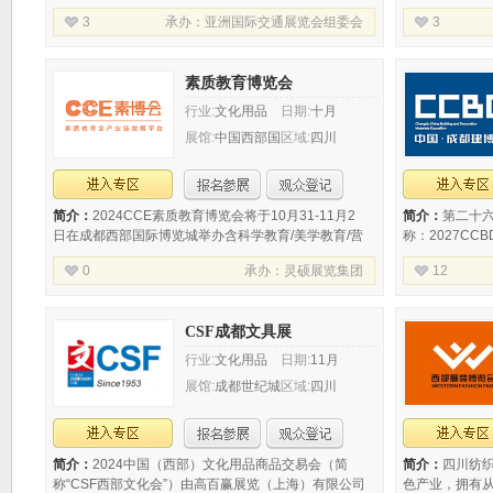
程建设、养护、管理领域具有影响力与知名度的行业
日，中国（成
3
承办：
亚洲国际交通展览会组委会
3
展会。自2020年举办至今，TRAFFIC ASIA 现已
（cippe成
素质教育博览会
行业:
文化用品
日期:
十月
展馆:
中国西部国
区域:
四川
际博览城
简介：
2024CCE素质教育博览会将于10月31-11月2
简介：
第二十
日在成都西部国际博览城举办含科学教育/美学教育/营
称：2027CC
地研学等200+优质展商打造素质教育全产业链发展平
17日在中国西
0
承办：
灵硕展览集团
12
台立即领取免费门票!
150000㎡展
新品，
承办：
中国建
markets
CSF成都文具展
行业:
文化用品
日期:
11月
展馆:
成都世纪城
区域:
四川
新国际会展中心
简介：
2024中国（西部）文化用品商品交易会（简
简介：
四川纺
称“CSF西部文化会”）由高百赢展览（上海）有限公司
色产业，拥有