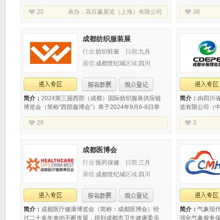
主办，中国百货商业协会支持，此次落地国家中心城
计、服装生产
20
承办：
高百赢展览（上海）有限公司
38
市--成都，旨在帮助文化和办公用品
纺织服务业在
承办：
西
成都纺织服装展
行业:
纺织鞋服
日期:
九月
展馆:
成都世纪城
区域:
四川
新国际会展中心
简介：
2024第三届西部（成都）国际纺织服装供应链
简介：
由四川
博览会（简称“西部服博会”）将于2024年9月6-8日举
览有限公司（中
办。展示范围包括服装贴牌、原创设计、高级定制、
览会”（简称：C
28
3
职业装·团服、面料辅料、流行纱线、
至5月18日在
承办：
四川省服装商会 成都服装（服饰）行业协会
成都医博会
行业:
医药保健
日期:
三月
展馆:
成都世纪城
区域:
四川
国际展览中心
简介：
成都医疗健康博览会（简称：成都医博会）经
简介：
气象现
过二十多年来的不断发展，得到成都市卫生健康委员
强化气象服务