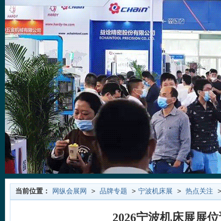
当前位置：
网纵会展网
>
品牌专题
>
宁波机床展
>
热点关注
>
2026宁波机床展展