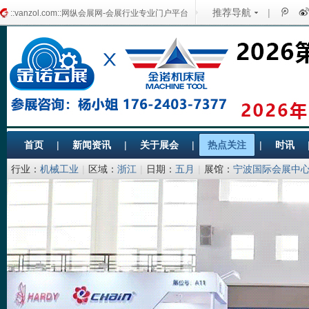
推荐导航
|
::vanzol.com::网纵会展网-会展行业专业门户平台
首页
|
新闻资讯
|
关于展会
|
热点关注
|
时讯
行业：
机械工业
|
区域：
浙江
|
日期：
五月
|
展馆：
宁波国际会展中