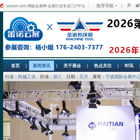
推荐导航
|
::vanzol.com::网纵会展网-会展行业专业门户平台
首页
|
新闻资讯
|
关于展会
|
热点关注
|
时讯
行业：
机械工业
|
区域：
浙江
|
日期：
五月
|
展馆：
宁波国际会展中