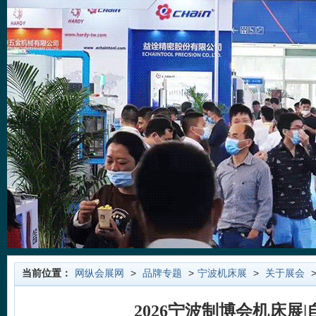
当前位置：
网纵会展网
>
品牌专题
>
宁波机床展
>
关于展会
>
2026宁波制博会机床展