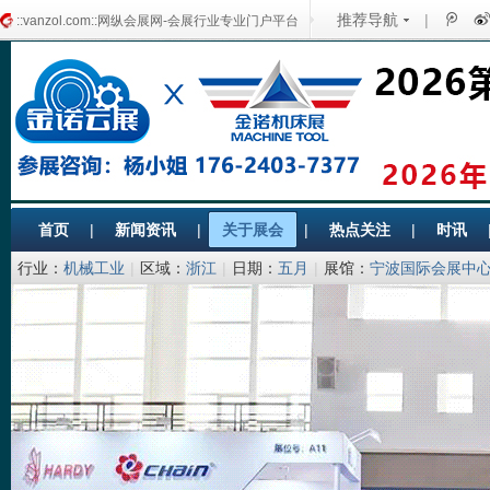
推荐导航
|
::vanzol.com::网纵会展网-会展行业专业门户平台
首页
|
新闻资讯
|
关于展会
|
热点关注
|
时讯
行业：
机械工业
|
区域：
浙江
|
日期：
五月
|
展馆：
宁波国际会展中