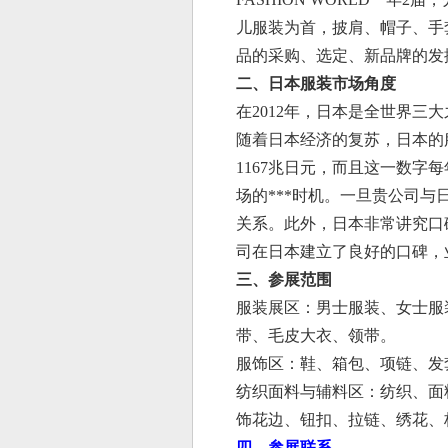
儿
服装
为首，披肩、帽子、手
品的采购、选定、新品牌的发
二、
日本服装市场角度
在
2012年，日本是全世界三
随着日本经济的复苏，日本的服
1167兆日元，而且这一数
场的***时机。
一旦贵公司与
关系。此外，日本非常讲究口
司在日本建立了良好的口碑，
三、
参展范围
服装展区：男士服装、女士服
带、毛皮大衣、领带
。
服饰区：
鞋
、
箱包
、项链、发
纺织面料与辅料区：纺织、面
饰花边、钮扣、拉链、绣花、
四、
参展联系