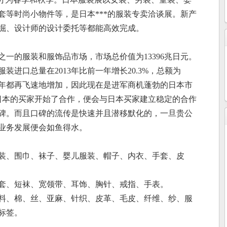
套等时尚小物件等，是日本***的服装专卖洽谈展。新产
掘、设计师的设计委托等都能高效完成。
大之一的服装和服饰品市场，市场总价值为13396兆日元。
装进口总量在2013年比前一年增长20.3%，总额为
字每年都再飞速地增加，因此现在是进军商机蓬勃的日本市
日本的买家开始了合作，便会与日本买家建立稳定的合作
碑。而且口碑的流传是快速并且潜移默化的，一旦贵公
业务发展便会如鱼得水。
装、围巾、袜子、婴儿服装、帽子、内衣、手套、皮
套、短袜、宽领带、耳饰、胸针、戒指、手表
。
料、棉、丝、亚麻、针织、皮革、毛皮、纤维、纱、服
标签
。