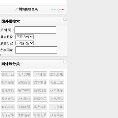
广州防疫物资展
国外展搜索
关 键 词 :
展会月份 :
展会行业 :
所在国家 :
国外展分类
机械工业
电子光电
IT / 通信
纺织鞋服
医药保健
家居百货
汽车交通
礼品工艺
节能环保
珠宝美容
妇婴玩具
休闲旅游
餐饮食品
农林渔牧
能源化工
文化用品
数码家电
连锁加盟
房产建材
广告传媒
劳保安防
体育运动
印刷包装
政府展会