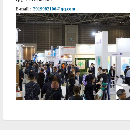
E-
mail：
2919982106@qq.com