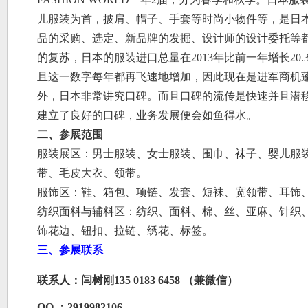
儿
服装
为首，披肩、帽子、手套等时尚小物件等，是日本
品的采购、选定、新品牌的发掘、设计师的设计委托等
的复苏，日本的服装进口总量在2013年比前一年增长20.
且这一数字每年都再飞速地增加，因此现在是进军商机蓬
外，日本非常讲究口碑。而且口碑的流传是快速并且潜
建立了良好的口碑，业务发展便会如鱼得水。
二、
参展范围
服装展区：男士服装、女士服装、围巾、袜子、婴儿服
带、毛皮大衣、领带
。
服饰区：
鞋
、
箱包
、项链、发套、短袜、宽领带、耳饰
纺织面料与辅料区：纺织、面料、棉、丝、亚麻、针织
饰花边、钮扣、拉链、绣花、标签
。
三、
参展联系
联系人：闫树刚
135
0183
6458
（兼微信）
QQ ：2919982106