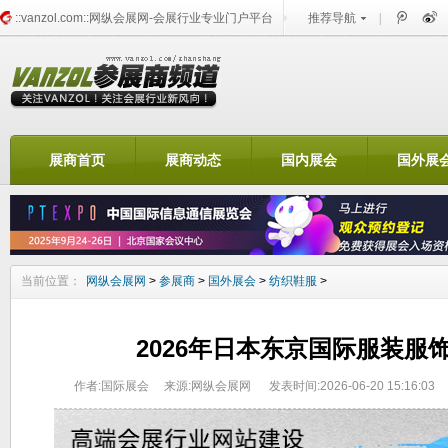
::vanzol.com::网纵会展网-会展行业专业门户平台
推荐导航
|
找展会频道
展商首页
展商动态
国内展会
国外展
当前位置：
网纵会展网
>
参展商
>
国外展会
>
纺织鞋服
>
2026年日本东京国际服装服
作者:国际展会
来源:网纵会展网
发表时间:2026-06-20 15:16:03