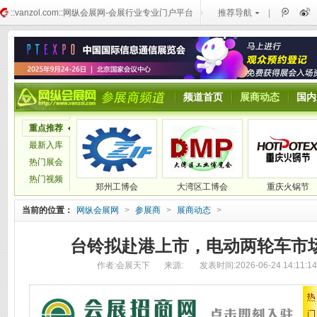
::vanzol.com::网纵会展网-会展行业专业门户平台
推荐导航
|
频道首页
展商动态
国内
重点推荐
最新入库
热门展会
热门视频
郑州工博会
大湾区工博会
重庆火锅节
当前的位置：
网纵会展网
>
参展商
>
展商动态
>
台铃拟赴港上市，电动两轮车市
作者:会展天下
来源:
发表时间:2026-06-24 14:11:14