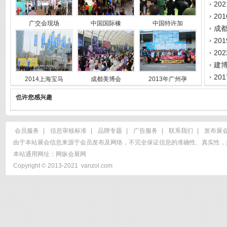
20
广交会现场
中国国际橡
中国特许加
成
建博
20
2014上海宝马
成都美博会
2013年广州孕
也许您感兴趣
会员服务
|
信息审核标准
|
品牌专题
|
广告服务
|
联系我们
|
发布展
由于本站展会信息来源于会员发布及网络，不完全保证信息的准确性、真实性，
本站通用网址：
网纵会展网
Copyright © 2013-2021
vanzol.com