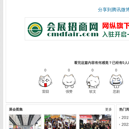
分享到
腾讯微
看完这篇内容有何感觉？已经有0人
0
0
0
0
雷囧
强赞
软文
悲剧
展会图集
更多
热门
20