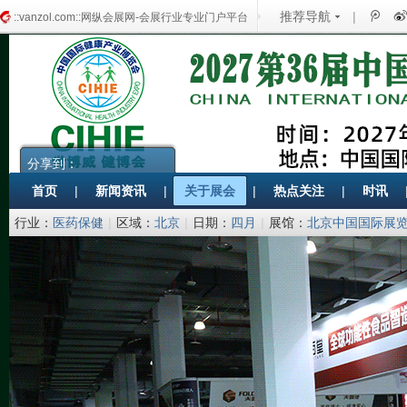
推荐导航
|
::vanzol.com::网纵会展网-会展行业专业门户平台
分享到：
首页
|
新闻资讯
|
关于展会
|
热点关注
|
时讯
行业：
医药保健
|
区域：
北京
|
日期：
四月
|
展馆：
北京中国国际展览
限公司