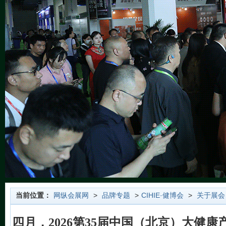
当前位置：
网纵会展网
>
品牌专题
>
CIHIE·健博会
>
关于展会
四月，2026第35届中国（北京）大健